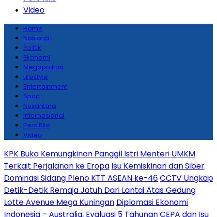
Video
Home
Nasional
Politik
Ekonomi
Megapolitan
Lifestyle
Entertainment
Sport
Nusantara
Internasional
Pers Rilis
Video
KPK Buka Kemungkinan Panggil Istri Menteri UMKM
Terkait Perjalanan ke Eropa
Isu Kemiskinan dan Siber
Dominasi Sidang Pleno KTT ASEAN ke-46
CCTV Ungkap
Detik-Detik Remaja Jatuh Dari Lantai Atas Gedung
Lotte Avenue Mega Kuningan
Diplomasi Ekonomi
Indonesia – Australia, Evaluasi 5 Tahunan CEPA dan Isu