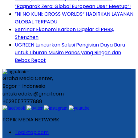
“Ragnarok Zero: Global European User Meetup”!
“NI NO KUNI: CROSS WORLDS” HADIRKAN LAYANAN
GLOBAL TERPADU
Seminar Ekonomi Karbon Digelar di PHBS,
Shenzhen
UGREEN Luncurkan Solusi Pengisian Daya Baru
untuk Liburan Musim Panas yang Ringan dan
Bebas Repot
Graha Media Center,
Bogor - Indonesia
untukredaksi@gmail.com
+628557777888
TOPIK MEDIA NETWORK
Topiktop.com