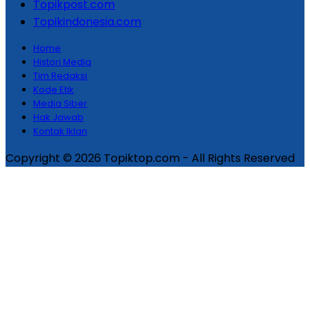
Topikpost.com
Topikindonesia.com
Home
Histori Media
Tim Redaksi
Kode Etik
Media Siber
Hak Jawab
Kontak Iklan
Copyright © 2026 Topiktop.com - All Rights Reserved