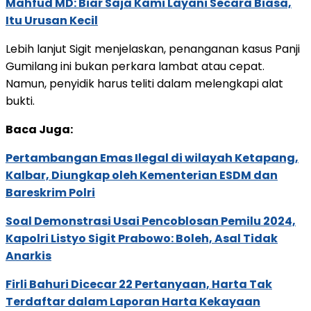
Mahfud MD: Biar Saja Kami Layani Secara Biasa,
Itu Urusan Kecil
Lebih lanjut Sigit menjelaskan, penanganan kasus Panji
Gumilang ini bukan perkara lambat atau cepat.
Namun, penyidik harus teliti dalam melengkapi alat
bukti.
Baca Juga:
Pertambangan Emas Ilegal di wilayah Ketapang,
Kalbar, Diungkap oleh Kementerian ESDM dan
Bareskrim Polri
Soal Demonstrasi Usai Pencoblosan Pemilu 2024,
Kapolri Listyo Sigit Prabowo: Boleh, Asal Tidak
Anarkis
Firli Bahuri Dicecar 22 Pertanyaan, Harta Tak
Terdaftar dalam Laporan Harta Kekayaan