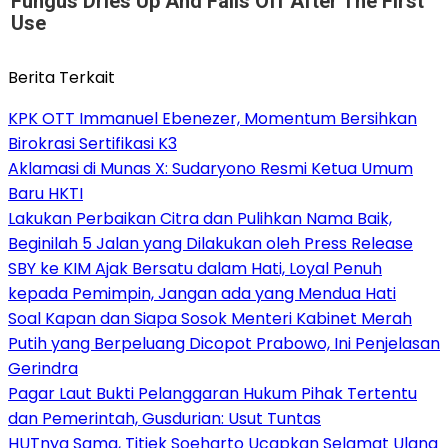
Fungus Dries Up And Falls Off After The First
Use
Berita Terkait
KPK OTT Immanuel Ebenezer, Momentum Bersihkan
Birokrasi Sertifikasi K3
Aklamasi di Munas X: Sudaryono Resmi Ketua Umum
Baru HKTI
Lakukan Perbaikan Citra dan Pulihkan Nama Baik,
Beginilah 5 Jalan yang Dilakukan oleh Press Release
SBY ke KIM Ajak Bersatu dalam Hati, Loyal Penuh
kepada Pemimpin, Jangan ada yang Mendua Hati
Soal Kapan dan Siapa Sosok Menteri Kabinet Merah
Putih yang Berpeluang Dicopot Prabowo, Ini Penjelasan
Gerindra
Pagar Laut Bukti Pelanggaran Hukum Pihak Tertentu
dan Pemerintah, Gusdurian: Usut Tuntas
HUTnya Sama, Titiek Soeharto Ucapkan Selamat Ulang