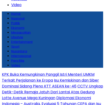
Video
Home
Nasional
Politik
Ekonomi
Megapolitan
Lifestyle
Entertainment
Sport
Nusantara
Internasional
Pers Rilis
Video
KPK Buka Kemungkinan Panggil Istri Menteri UMKM
Terkait Perjalanan ke Eropa
Isu Kemiskinan dan Siber
Dominasi Sidang Pleno KTT ASEAN ke-46
CCTV Ungkap
Detik-Detik Remaja Jatuh Dari Lantai Atas Gedung
Lotte Avenue Mega Kuningan
Diplomasi Ekonomi
Indonesia – Australia, Evaluasi 5 Tahunan CEPA dan Isu