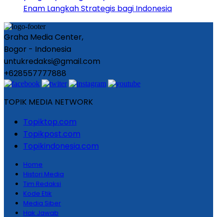
Enam Langkah Strategis bagi Indonesia
Graha Media Center,
Bogor - Indonesia
untukredaksi@gmail.com
+628557777888
TOPIK MEDIA NETWORK
Topiktop.com
Topikpost.com
Topikindonesia.com
Home
Histori Media
Tim Redaksi
Kode Etik
Media Siber
Hak Jawab