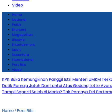
Video
Home
Nasional
Politik
Ekonomi
Megapolitan
Lifestyle
Entertainment
Sport
Nusantara
Internasional
Pers Rilis
Video
KPK Buka Kemungkinan Panggil Istri Menteri UMKM Terka
Detik Remaja Jatuh Dari Lantai Atas Gedung Lotte Ave
Tampil Seperti Seleb di Media? Tak Percaya Diri Bertemu 
Home
Pers Rilis
/