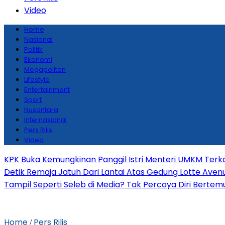
Video
Home
Nasional
Politik
Ekonomi
Megapolitan
Lifestyle
Entertainment
Sport
Nusantara
Internasional
Pers Rilis
Video
KPK Buka Kemungkinan Panggil Istri Menteri UMKM Terka
Detik Remaja Jatuh Dari Lantai Atas Gedung Lotte Ave
Tampil Seperti Seleb di Media? Tak Percaya Diri Bertemu 
Home
Pers Rilis
/