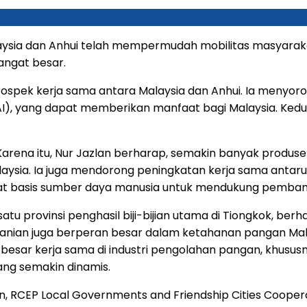
sia dan Anhui telah mempermudah mobilitas masyarakat d
angat besar.
prospek kerja sama antara Malaysia dan Anhui. Ia menyor
(AI), yang dapat memberikan manfaat bagi Malaysia. K
u. Karena itu, Nur Jazlan berharap, semakin banyak produ
aysia. Ia juga mendorong peningkatan kerja sama antaru
uat basis sumber daya manusia untuk mendukung pemban
atu provinsi penghasil biji-bijian utama di Tiongkok, ber
anian juga berperan besar dalam ketahanan pangan Mala
uang besar kerja sama di industri pengolahan pangan, khus
ang semakin dinamis.
ahun, RCEP Local Governments and Friendship Cities Coo