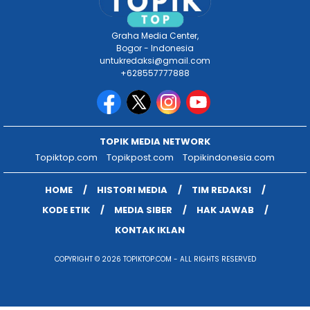
Graha Media Center,
Bogor - Indonesia
untukredaksi@gmail.com
+628557777888
TOPIK MEDIA NETWORK
Topiktop.com
Topikpost.com
Topikindonesia.com
HOME
HISTORI MEDIA
TIM REDAKSI
KODE ETIK
MEDIA SIBER
HAK JAWAB
KONTAK IKLAN
COPYRIGHT © 2026 TOPIKTOP.COM - ALL RIGHTS RESERVED