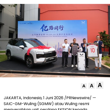
A
A
A
JAKARTA, Indonesia, 1 Juni 2026 /PRNewswire/ —
SAIC-GM-Wuling (SGMW) atau Wuling resmi
menyerahkan unit perdana EKSION kepada