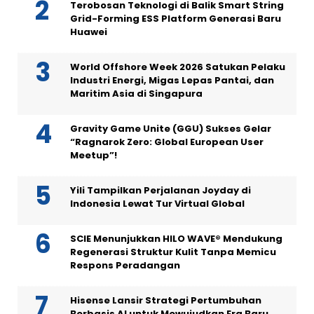
Terobosan Teknologi di Balik Smart String
Grid-Forming ESS Platform Generasi Baru
Huawei
World Offshore Week 2026 Satukan Pelaku
Industri Energi, Migas Lepas Pantai, dan
Maritim Asia di Singapura
Gravity Game Unite (GGU) Sukses Gelar
“Ragnarok Zero: Global European User
Meetup”!
Yili Tampilkan Perjalanan Joyday di
Indonesia Lewat Tur Virtual Global
SCIE Menunjukkan HILO WAVE® Mendukung
Regenerasi Struktur Kulit Tanpa Memicu
Respons Peradangan
Hisense Lansir Strategi Pertumbuhan
Berbasis AI untuk Mewujudkan Era Baru