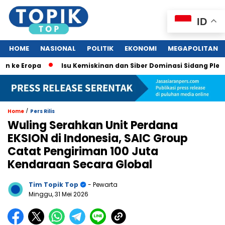
ID
HOME
NASIONAL
POLITIK
EKONOMI
MEGAPOLITAN
 Eropa
Isu Kemiskinan dan Siber Dominasi Sidang Pleno KTT
/
Home
Pers Rilis
Wuling Serahkan Unit Perdana
EKSION di Indonesia, SAIC Group
Catat Pengiriman 100 Juta
Kendaraan Secara Global
Tim Topik Top
- Pewarta
Minggu, 31 Mei 2026