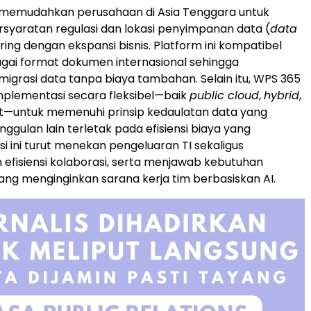
 memudahkan perusahaan di Asia Tenggara untuk
yaratan regulasi dan lokasi penyimpanan data (
data
iring dengan ekspansi bisnis. Platform ini kompatibel
gai format dokumen internasional sehingga
 migrasi data tanpa biaya tambahan. Selain itu, WPS 365
plementasi secara fleksibel—baik
public cloud
,
hybrid
,
t—untuk memenuhi prinsip kedaulatan data yang
ggulan lain terletak pada efisiensi biaya yang
lusi ini turut menekan pengeluaran TI sekaligus
efisiensi kolaborasi, serta menjawab kebutuhan
ng menginginkan sarana kerja tim berbasiskan AI.