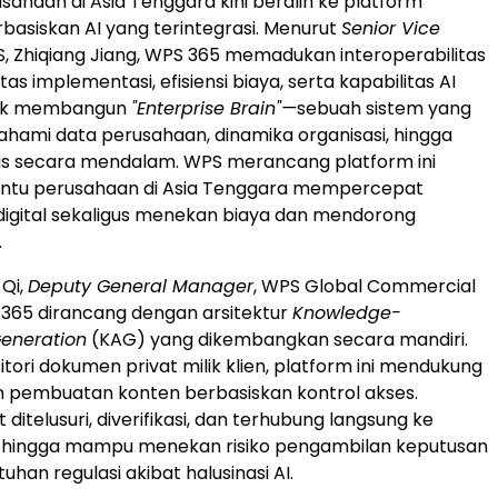
sahaan di Asia Tenggara kini beralih ke platform
rbasiskan AI yang terintegrasi. Menurut
Senior Vice
S, Zhiqiang Jiang, WPS 365 memadukan interoperabilitas
ilitas implementasi, efisiensi biaya, serta kapabilitas AI
tuk membangun
"Enterprise Brain"—
sebuah sistem yang
mi data perusahaan, dinamika organisasi, hingga
snis secara mendalam. WPS merancang platform ini
tu perusahaan di Asia Tenggara mempercepat
digital sekaligus menekan biaya dan mendorong
.
 Qi,
Deputy General Manager
, WPS Global Commercial
 365 dirancang dengan arsitektur
Knowledge-
eneration
(KAG) yang dikembangkan secara mandiri.
tori dokumen privat milik klien, platform ini mendukung
n pembuatan konten berbasiskan kontrol akses.
 ditelusuri, diverifikasi, dan terhubung langsung ke
sehingga mampu menekan risiko pengambilan keputusan
han regulasi akibat halusinasi AI.