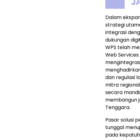
Dalam ekspans
strategi uta
integrasi den
dukungan digi
WPS telah men
Web Services 
mengintegrasi
menghadirkan 
dan regulasi 
mitra regiona
secara mandir
membangun ja
Tenggara.
Pasar solusi p
tunggal menuj
pada kepatuh