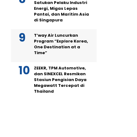
Satukan Pelaku Industri
Energi, Migas Lepas
Pantai, dan Maritim Asia
di Singapura
T’way Air Luncurkan
Program “Explore Korea,
One Destination at a
Time”
ZEEKR, TPM Automotive,
dan SINEXCEL Resmikan
Stasiun Pengisian Daya
Megawatt Tercepat di
Thailand