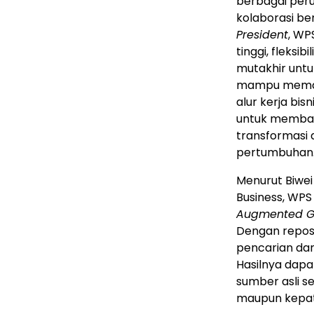
berbagai peru
kolaborasi be
President
, WP
tinggi, fleksib
mutakhir un
mampu memaha
alur kerja bi
untuk memban
transformasi 
pertumbuhan
Menurut Biwei
Business, WPS
Augmented G
Dengan reposi
pencarian da
Hasilnya dapat
sumber asli 
maupun kepatu