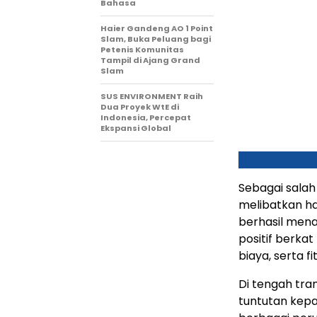
Bahasa
Haier Gandeng AO 1 Point
Slam, Buka Peluang bagi
Petenis Komunitas
Tampil di Ajang Grand
Slam
SUS ENVIRONMENT Raih
Dua Proyek WtE di
Indonesia, Percepat
Ekspansi Global
Sebagai salah
melibatkan ha
berhasil men
positif berkat
biaya, serta f
Di tengah tra
tuntutan kepa