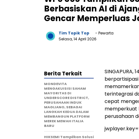
Berbasiskan AI di Aja
Gencar Memperluas J
Tim Topik Top
- Pewarta
Selasa, 14 April 2026
SINGAPURA, 14
Berita Terkait
berpartisipas
MONDEVITA
memamerkan 
MENGAKUISISI SAHAM
terintegrasi 
MAYORITAS DI
UNDERSCORE DISTRICT,
cepat mengemb
PERUSAHAAN INDUK
MAGLIANO, SEBAGAI
memperkuat k
LANGKAH KEDUA DALAM
perusahaan da
MEMBANGUN PLATFORM
MEREK MEWAH ITALIA
BARU
jwplayer.key
HIKSEMI Tampilkan Solusi