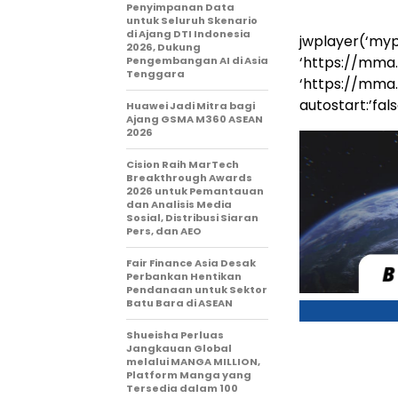
Penyimpanan Data
untuk Seluruh Skenario
di Ajang DTI Indonesia
jwplayer(‘mypl
2026, Dukung
‘https://mma
Pengembangan AI di Asia
Tenggara
‘https://mm
autostart:’false
Huawei Jadi Mitra bagi
Ajang GSMA M360 ASEAN
2026
Cision Raih MarTech
Breakthrough Awards
2026 untuk Pemantauan
dan Analisis Media
Sosial, Distribusi Siaran
Pers, dan AEO
Fair Finance Asia Desak
Perbankan Hentikan
Pendanaan untuk Sektor
Batu Bara di ASEAN
Shueisha Perluas
Jangkauan Global
melalui MANGA MILLION,
Platform Manga yang
Tersedia dalam 100