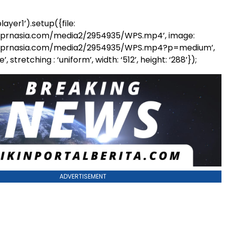
ayer1’).setup({file:
.prnasia.com/media2/2954935/WPS.mp4’, image:
a.prnasia.com/media2/2954935/WPS.mp4?p=medium’,
’, stretching : ‘uniform’, width: ‘512’, height: ‘288’});
ADVERTISEMENT