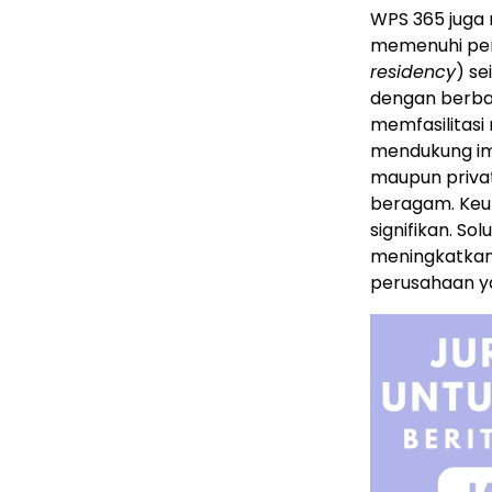
WPS 365 juga
memenuhi pers
residency
) se
dengan berba
memfasilitasi
mendukung im
maupun priva
beragam. Keun
signifikan. So
meningkatkan 
perusahaan ya