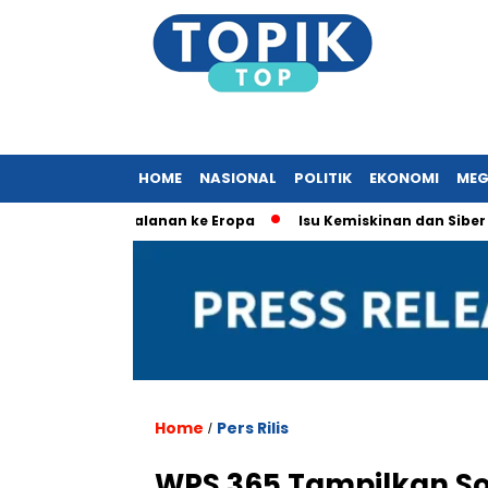
HOME
NASIONAL
POLITIK
EKONOMI
MEG
erkait Perjalanan ke Eropa
Isu Kemiskinan dan Siber Domin
Home
Pers Rilis
/
WPS 365 Tampilkan So