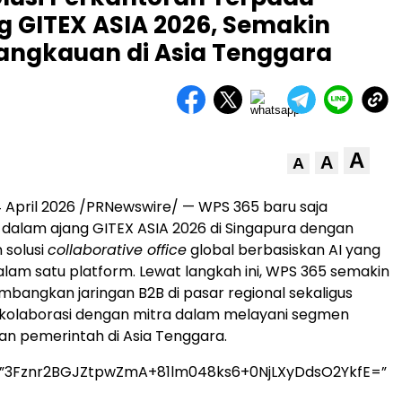
ng GITEX ASIA 2026, Semakin
angkauan di Asia Tenggara
A
A
A
 April 2026 /PRNewswire/ — WPS 365 baru saja
i dalam ajang GITEX ASIA 2026 di Singapura dengan
solusi
collaborative office
global berbasiskan AI yang
dalam satu platform. Lewat langkah ini, WPS 365 semakin
angkan jaringan B2B di pasar regional sekaligus
olaborasi dengan mitra dalam melayani segmen
n pemerintah di Asia Tenggara.
=”3Fznr2BGJZtpwZmA+81lm048ks6+0NjLXyDdsO2YkfE=”