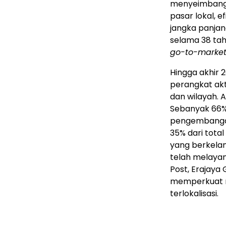
menyeimbangka
pasar lokal, e
jangka panjan
selama 38 tah
go-to-marke
Hingga akhir 2
perangkat akti
dan wilayah. A
Sebanyak 66%
pengembangan
35% dari tota
yang berkelan
telah melayan
Post, Erajaya
memperkuat r
terlokalisasi.