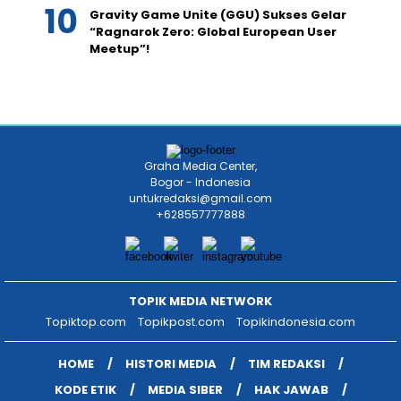
Gravity Game Unite (GGU) Sukses Gelar
“Ragnarok Zero: Global European User
Meetup”!
Graha Media Center,
Bogor - Indonesia
untukredaksi@gmail.com
+628557777888
TOPIK MEDIA NETWORK
Topiktop.com
Topikpost.com
Topikindonesia.com
HOME
HISTORI MEDIA
TIM REDAKSI
KODE ETIK
MEDIA SIBER
HAK JAWAB