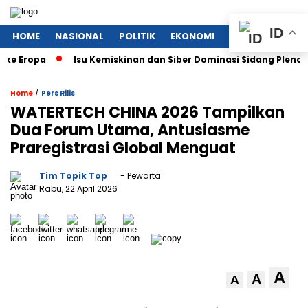
ID
HOME
NASIONAL
POLITIK
EKONOMI
MEGAPOLITAN
ropa
Isu Kemiskinan dan Siber Dominasi Sidang Pleno KTT A
/
Home
Pers Rilis
WATERTECH CHINA 2026 Tampilkan
Dua Forum Utama, Antusiasme
Praregistrasi Global Menguat
Tim Topik Top
- Pewarta
Rabu, 22 April 2026
A
A
A