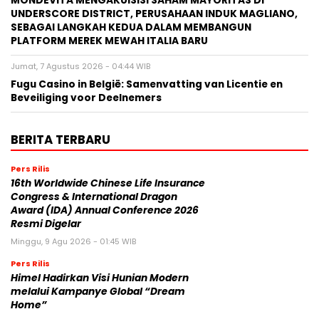
MONDEVITA MENGAKUISISI SAHAM MAYORITAS DI
UNDERSCORE DISTRICT, PERUSAHAAN INDUK MAGLIANO,
SEBAGAI LANGKAH KEDUA DALAM MEMBANGUN
PLATFORM MEREK MEWAH ITALIA BARU
Jumat, 7 Agustus 2026 - 04:44 WIB
Fugu Casino in België: Samenvatting van Licentie en
Beveiliging voor Deelnemers
BERITA TERBARU
Pers Rilis
16th Worldwide Chinese Life Insurance
Congress & International Dragon
Award (IDA) Annual Conference 2026
Resmi Digelar
Minggu, 9 Agu 2026 - 01:45 WIB
Pers Rilis
Himel Hadirkan Visi Hunian Modern
melalui Kampanye Global “Dream
Home”