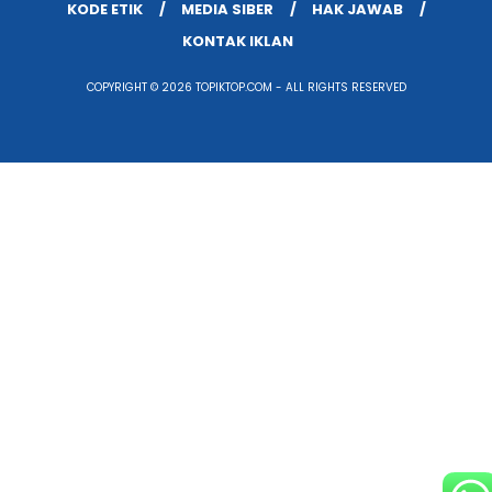
KODE ETIK
MEDIA SIBER
HAK JAWAB
KONTAK IKLAN
COPYRIGHT © 2026 TOPIKTOP.COM - ALL RIGHTS RESERVED