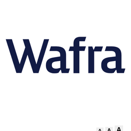
A
A
A