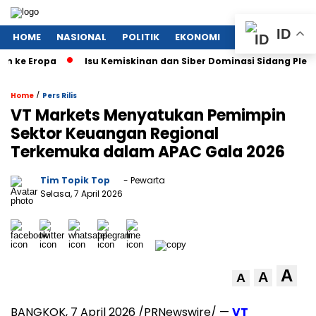
ID
HOME
NASIONAL
POLITIK
EKONOMI
MEGAPOLITAN
 Eropa
Isu Kemiskinan dan Siber Dominasi Sidang Pleno KTT
/
Home
Pers Rilis
VT Markets Menyatukan Pemimpin
Sektor Keuangan Regional
Terkemuka dalam APAC Gala 2026
Tim Topik Top
- Pewarta
Selasa, 7 April 2026
A
A
A
BANGKOK, 7 April 2026 /PRNewswire/ —
VT