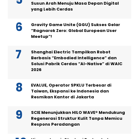
Susun Arah Menuju Masa Depan Digital
yang Lebih Cerdas
Gravity Game Unite (GGU) Sukses Gelar
“Ragnarok Zero: Global European User
Meetup”!
Shanghai Electric Tampilkan Robot
Berbasis “Embodied Intelligence” dan
Solusi Pabrik Cerdas “AI-Native” di WAIC
2026
EVALUE, Operator SPKLU Terbesar di
Taiwan, Ekspansi ke Indonesia dan
Resmikan Kantor di Jakarta
SCIE Menunjukkan HILO WAVE® Mendukung
Regenerasi Struktur Kulit Tanpa Memicu
Respons Peradangan