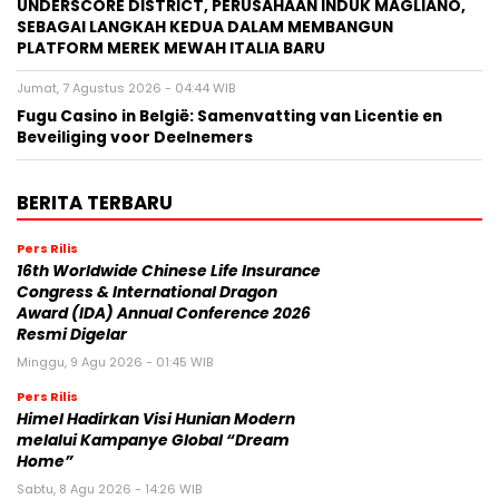
UNDERSCORE DISTRICT, PERUSAHAAN INDUK MAGLIANO,
SEBAGAI LANGKAH KEDUA DALAM MEMBANGUN
PLATFORM MEREK MEWAH ITALIA BARU
Jumat, 7 Agustus 2026 - 04:44 WIB
Fugu Casino in België: Samenvatting van Licentie en
Beveiliging voor Deelnemers
BERITA TERBARU
Pers Rilis
16th Worldwide Chinese Life Insurance
Congress & International Dragon
Award (IDA) Annual Conference 2026
Resmi Digelar
Minggu, 9 Agu 2026 - 01:45 WIB
Pers Rilis
Himel Hadirkan Visi Hunian Modern
melalui Kampanye Global “Dream
Home”
Sabtu, 8 Agu 2026 - 14:26 WIB