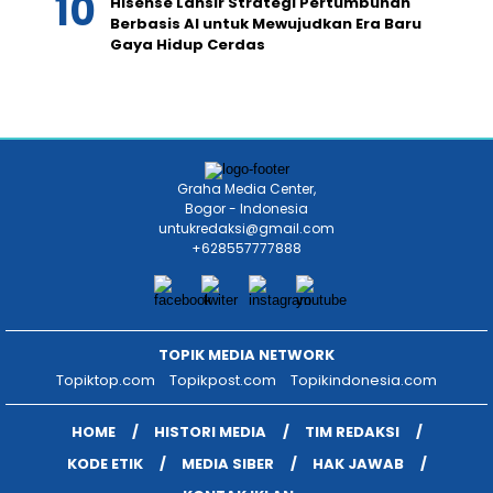
Hisense Lansir Strategi Pertumbuhan
Berbasis AI untuk Mewujudkan Era Baru
Gaya Hidup Cerdas
Graha Media Center,
Bogor - Indonesia
untukredaksi@gmail.com
+628557777888
TOPIK MEDIA NETWORK
Topiktop.com
Topikpost.com
Topikindonesia.com
HOME
HISTORI MEDIA
TIM REDAKSI
KODE ETIK
MEDIA SIBER
HAK JAWAB