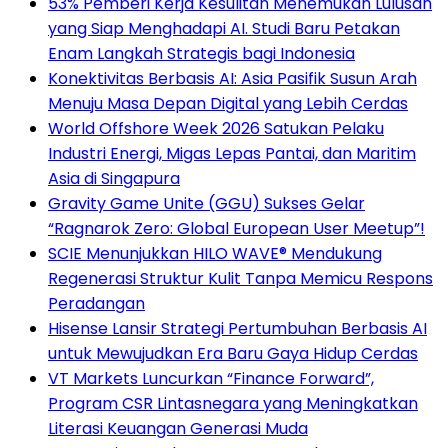
53% Pemberi Kerja Kesulitan Menemukan Lulusan
yang Siap Menghadapi AI. Studi Baru Petakan
Enam Langkah Strategis bagi Indonesia
Konektivitas Berbasis AI: Asia Pasifik Susun Arah
Menuju Masa Depan Digital yang Lebih Cerdas
World Offshore Week 2026 Satukan Pelaku
Industri Energi, Migas Lepas Pantai, dan Maritim
Asia di Singapura
Gravity Game Unite (GGU) Sukses Gelar
“Ragnarok Zero: Global European User Meetup”!
SCIE Menunjukkan HILO WAVE® Mendukung
Regenerasi Struktur Kulit Tanpa Memicu Respons
Peradangan
Hisense Lansir Strategi Pertumbuhan Berbasis AI
untuk Mewujudkan Era Baru Gaya Hidup Cerdas
VT Markets Luncurkan “Finance Forward”,
Program CSR Lintasnegara yang Meningkatkan
Literasi Keuangan Generasi Muda