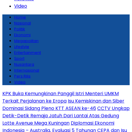
Video
Home
Nasional
Politik
Ekonomi
Megapolitan
Lifestyle
Entertainment
Sport
Nusantara
Internasional
Pers Rilis
Video
KPK Buka Kemungkinan Panggil Istri Menteri UMKM
Terkait Perjalanan ke Eropa
Isu Kemiskinan dan Siber
Dominasi Sidang Pleno KTT ASEAN ke-46
CCTV Ungkap
Detik-Detik Remaja Jatuh Dari Lantai Atas Gedung
Lotte Avenue Mega Kuningan
Diplomasi Ekonomi
Indonesia – Australia, Evaluasi 5 Tahunan CEPA dan Isu