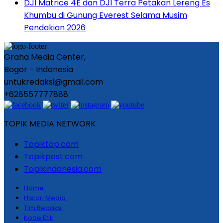
DJI Matrice 4E dan DJI Terra Petakan Lereng Es
Khumbu di Gunung Everest Selama Musim
Pendakian 2026
Graha Media Center,
Bogor - Indonesia
untukredaksi@gmail.com
+628557777888
TOPIK MEDIA NETWORK
Topiktop.com
Topikpost.com
Topikindonesia.com
Home
Histori Media
Tim Redaksi
Kode Etik