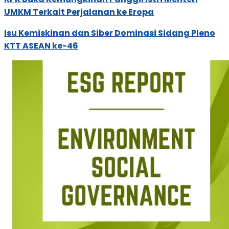
UMKM Terkait Perjalanan ke Eropa
Isu Kemiskinan dan Siber Dominasi Sidang Pleno
KTT ASEAN ke-46