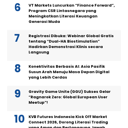
VT Markets Luncurkan “Finance Forward”,
Program CSR Lintasnegara yang
Meningkatkan Literasi Keuangan
Generasi Muda
Registrasi Dibuka: Webinar Global Gratis
tentang “Dual-HA Biostimulation”
Hadirkan Demonstrasi Klinis secara
Langsung
Konektivitas Berbasis AI: Asia Pasifik
Susun Arah Menuju Masa Depan Digital
yang Lebih Cerdas
Gravity Game Unite (GGU) Sukses Gelar
“Ragnarok Zero: Global European User
Meetup”!
KVB Futures Indonesia Kick Off Market
Connect 2026, Dorong Literasi Trading
yang Aman dan Bertanggung Jawab