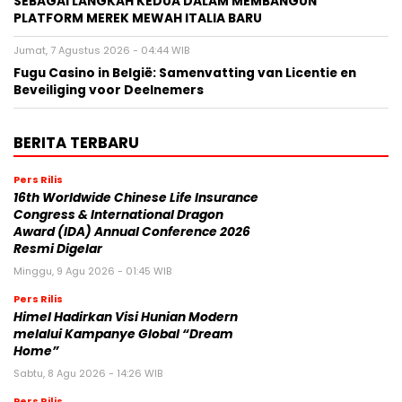
SEBAGAI LANGKAH KEDUA DALAM MEMBANGUN
PLATFORM MEREK MEWAH ITALIA BARU
Jumat, 7 Agustus 2026 - 04:44 WIB
Fugu Casino in België: Samenvatting van Licentie en
Beveiliging voor Deelnemers
BERITA TERBARU
Pers Rilis
16th Worldwide Chinese Life Insurance
Congress & International Dragon
Award (IDA) Annual Conference 2026
Resmi Digelar
Minggu, 9 Agu 2026 - 01:45 WIB
Pers Rilis
Himel Hadirkan Visi Hunian Modern
melalui Kampanye Global “Dream
Home”
Sabtu, 8 Agu 2026 - 14:26 WIB
Pers Rilis