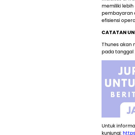
memiliki lebih 
pembayaran d
efisiensi opera
CATATAN UN
Thunes akan m
pada tanggal 
Untuk informas
kunjungi:
http