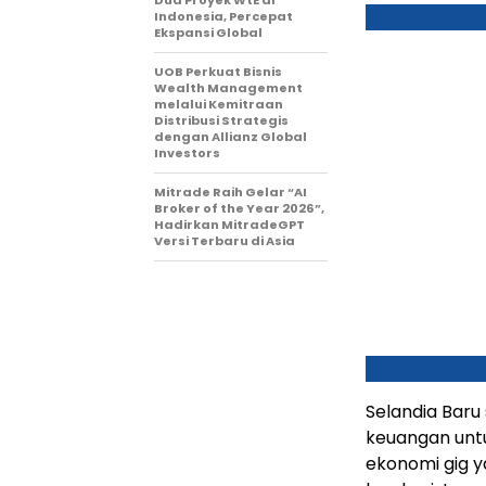
Dua Proyek WtE di
Indonesia, Percepat
Ekspansi Global
UOB Perkuat Bisnis
Wealth Management
melalui Kemitraan
Distribusi Strategis
dengan Allianz Global
Investors
Mitrade Raih Gelar “AI
Broker of the Year 2026”,
Hadirkan MitradeGPT
Versi Terbaru di Asia
Selandia Baru
keuangan unt
ekonomi gig y