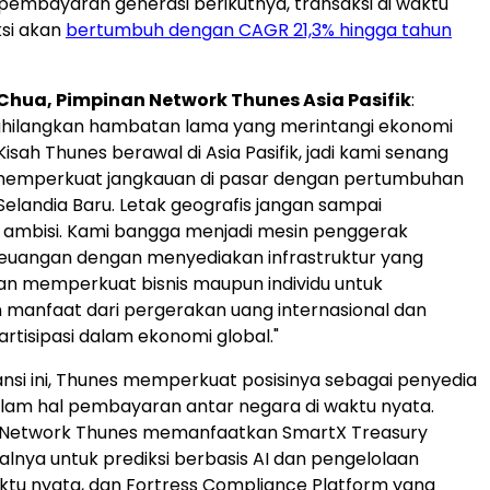
pembayaran generasi berikutnya, transaksi di waktu
ksi akan
bertumbuh dengan CAGR 21,3% hingga tahun
Chua, Pimpinan Network Thunes Asia Pasifik
:
hilangkan hambatan lama yang merintangi ekonomi
. Kisah Thunes berawal di Asia Pasifik, jadi kami senang
 memperkuat jangkauan di pasar dengan pertumbuhan
 Selandia Baru. Letak geografis jangan sampai
mbisi. Kami bangga menjadi mesin penggerak
keuangan dengan menyediakan infrastruktur yang
n memperkuat bisnis maupun individu untuk
manfaat dari pergerakan uang internasional dan
rtisipasi dalam ekonomi global."
si ini, Thunes memperkuat posisinya sebagai penyedia
lam hal pembayaran antar negara di waktu nyata.
l Network Thunes memanfaatkan SmartX Treasury
alnya untuk prediksi berbasis AI dan pengelolaan
 waktu nyata, dan Fortress Compliance Platform yang