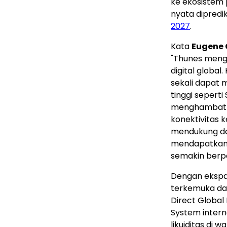
ke ekosistem 
nyata dipredi
2027
.
Kata
Eugene 
"Thunes meng
digital global
sekali dapat
tinggi seperti
menghambat a
konektivitas 
mendukung da
mendapatkan 
semakin berpa
Dengan ekspan
terkemuka da
Direct Globa
System intern
likuiditas di