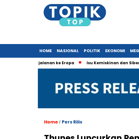
HOME
NASIONAL
POLITIK
EKONOMI
MEG
Terkait Perjalanan ke Eropa
Isu Kemiskinan dan Siber Domi
Home
Pers Rilis
/
Thunes Luncurkan Pe