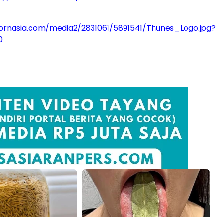
prnasia.com/media2/2831061/5891541/Thunes_Logo.jpg?
0