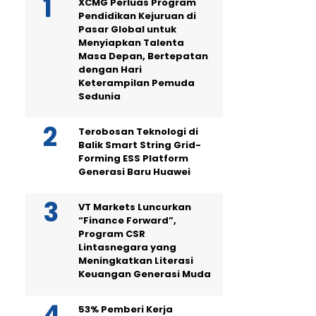
XCMG Perluas Program
Pendidikan Kejuruan di
Pasar Global untuk
Menyiapkan Talenta
Masa Depan, Bertepatan
dengan Hari
Keterampilan Pemuda
Sedunia
Terobosan Teknologi di
Balik Smart String Grid-
Forming ESS Platform
Generasi Baru Huawei
VT Markets Luncurkan
“Finance Forward”,
Program CSR
Lintasnegara yang
Meningkatkan Literasi
Keuangan Generasi Muda
53% Pemberi Kerja