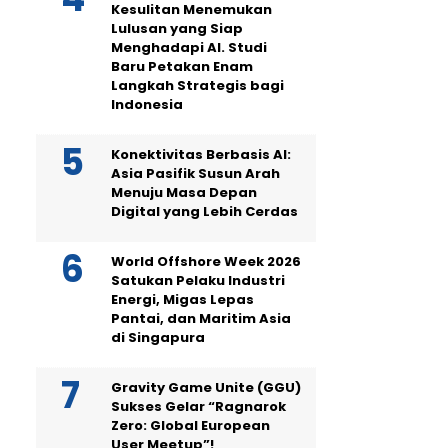
Kesulitan Menemukan
Lulusan yang Siap
Menghadapi AI. Studi
Baru Petakan Enam
Langkah Strategis bagi
Indonesia
Konektivitas Berbasis AI:
Asia Pasifik Susun Arah
Menuju Masa Depan
Digital yang Lebih Cerdas
World Offshore Week 2026
Satukan Pelaku Industri
Energi, Migas Lepas
Pantai, dan Maritim Asia
di Singapura
Gravity Game Unite (GGU)
Sukses Gelar “Ragnarok
Zero: Global European
User Meetup”!