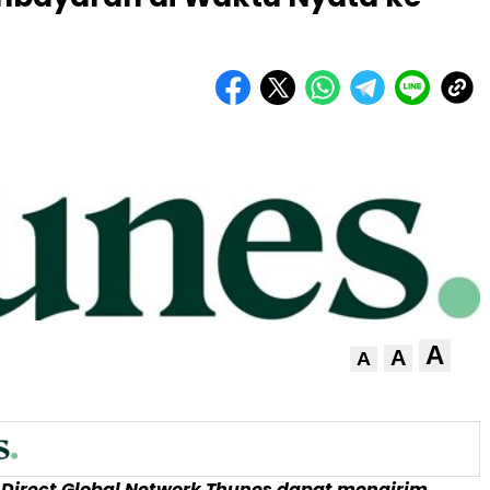
A
A
A
 Direct Global Network Thunes dapat mengirim