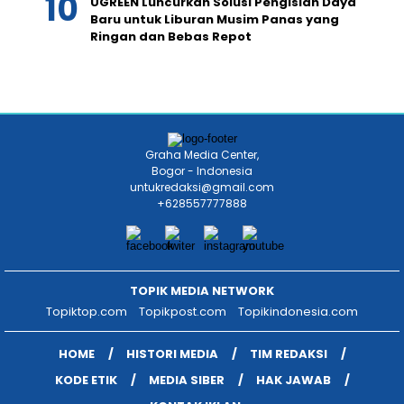
UGREEN Luncurkan Solusi Pengisian Daya
Baru untuk Liburan Musim Panas yang
Ringan dan Bebas Repot
Graha Media Center,
Bogor - Indonesia
untukredaksi@gmail.com
+628557777888
TOPIK MEDIA NETWORK
Topiktop.com
Topikpost.com
Topikindonesia.com
HOME
HISTORI MEDIA
TIM REDAKSI
KODE ETIK
MEDIA SIBER
HAK JAWAB