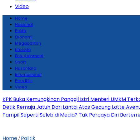
Video
Home
Nasional
Politik
Ekonomi
Megapolitan
Lifestyle
Entertainment
Sport
Nusantara
Internasional
Pers Rilis
Video
KPK Buka Kemungkinan Panggil Istri Menteri UMKM Terka
Detik Remaja Jatuh Dari Lantai Atas Gedung Lotte Ave
Tampil Seperti Seleb di Media? Tak Percaya Diri Bertemu 
Home
Politik
/