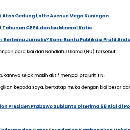
ai Atas Gedung Lotte Avenue Mega Kuningan
5 Tahunan CEPA dan Isu Mineral Kritis
ri Bertemu Jurnalis? Kami Bantu Publikasi Profil And
ngan para kiai dari Nahdlatul Ulama (NU) tersebut.
kukannya sejak masih aktif menjadi prajurit TNI.
ikan kepada saya, bertatap muka dengan kiai besar dari 
n Presiden Prabowo Subianto Diterima 68 Kiai di P