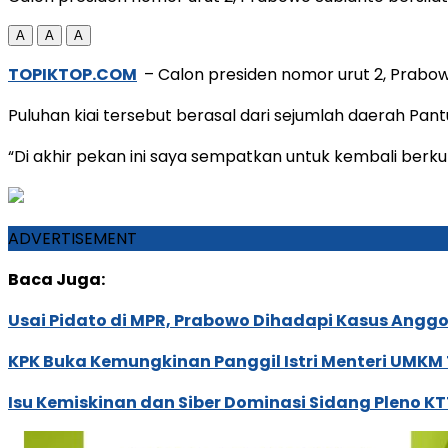
A
A
A
TOPIKTOP.COM
– Calon presiden nomor urut 2, Prabowo
Puluhan kiai tersebut berasal dari sejumlah daerah Pant
“Di akhir pekan ini saya sempatkan untuk kembali berk
ADVERTISEMENT
Baca Juga:
Usai Pidato di MPR, Prabowo Dihadapi Kasus Angg
KPK Buka Kemungkinan Panggil Istri Menteri UMKM 
Isu Kemiskinan dan Siber Dominasi Sidang Pleno K