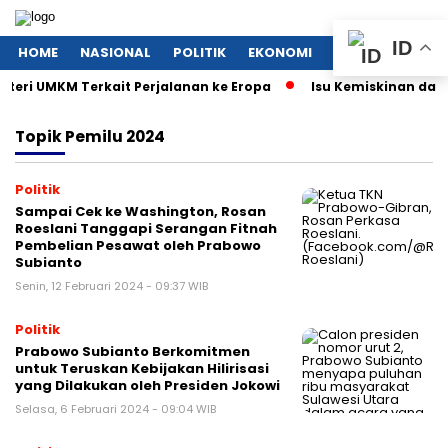
ID
HOME
NASIONAL
POLITIK
EKONOMI
MEGAPOLITAN
ri UMKM Terkait Perjalanan ke Eropa
Isu Kemiskinan dan Si
Topik
Pemilu 2024
Politik
Sampai Cek ke Washington, Rosan
Roeslani Tanggapi Serangan Fitnah
Pembelian Pesawat oleh Prabowo
Subianto
Senin, 12 Februari 2024 - 09:37 WIB
Politik
Prabowo Subianto Berkomitmen
untuk Teruskan Kebijakan Hilirisasi
yang Dilakukan oleh Presiden Jokowi
Selasa, 6 Februari 2024 - 09:04 WIB