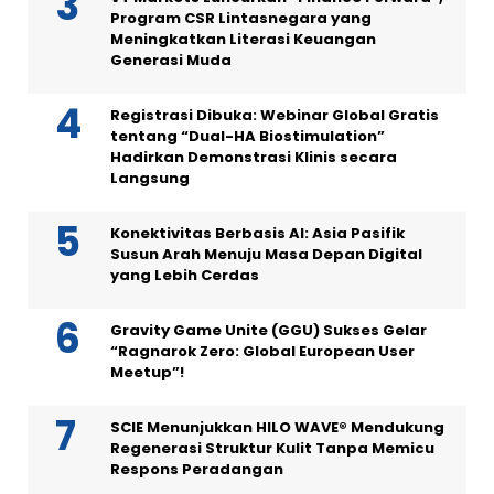
Program CSR Lintasnegara yang
Meningkatkan Literasi Keuangan
Generasi Muda
Registrasi Dibuka: Webinar Global Gratis
tentang “Dual-HA Biostimulation”
Hadirkan Demonstrasi Klinis secara
Langsung
Konektivitas Berbasis AI: Asia Pasifik
Susun Arah Menuju Masa Depan Digital
yang Lebih Cerdas
Gravity Game Unite (GGU) Sukses Gelar
“Ragnarok Zero: Global European User
Meetup”!
SCIE Menunjukkan HILO WAVE® Mendukung
Regenerasi Struktur Kulit Tanpa Memicu
Respons Peradangan