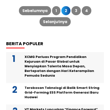
Paginasi
pos
Sebelumnya
1
2
3
4
Selanjutnya
BERITA POPULER
XCMG Perluas Program Pendidikan
Kejuruan di Pasar Global untuk
Menyiapkan Talenta Masa Depan,
Bertepatan dengan Hari Keterampilan
Pemuda Sedunia
Terobosan Teknologi di Balik Smart String
Grid-Forming ESS Platform Generasi Baru
Huawei
VT Markets Luncurkan “Finance Forward”,