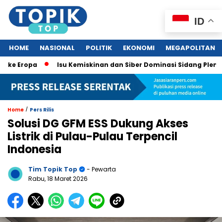
ID
HOME
NASIONAL
POLITIK
EKONOMI
MEGAPOLITAN
opa
Isu Kemiskinan dan Siber Dominasi Sidang Pleno KTT AS
/
Home
Pers Rilis
Solusi DG GFM ESS Dukung Akses
Listrik di Pulau-Pulau Terpencil
Indonesia
Tim Topik Top
- Pewarta
Rabu, 18 Maret 2026