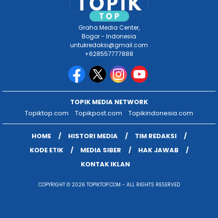
Graha Media Center,
Bogor - Indonesia
untukredaksi@gmail.com
+628557777888
TOPIK MEDIA NETWORK
Topiktop.com
Topikpost.com
Topikindonesia.com
HOME
HISTORI MEDIA
TIM REDAKSI
KODE ETIK
MEDIA SIBER
HAK JAWAB
KONTAK IKLAN
COPYRIGHT © 2026 TOPIKTOP.COM - ALL RIGHTS RESERVED