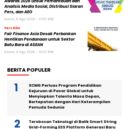
Awards 2026 untuk Pemantauan dan
Analisis Media Sosial, Distribusi Siaran
Pers, dan AEO
Kamis, 6 Agu 2026 - 17:00 WIB
Pers Rilis
Fair Finance Asia Desak Perbankan
Hentikan Pendanaan untuk Sektor
Batu Bara di ASEAN
Kamis, 6 Agu 2026 - 13:02 WIB
BERITA POPULER
XCMG Perluas Program Pendidikan
Kejuruan di Pasar Global untuk
Menyiapkan Talenta Masa Depan,
Bertepatan dengan Hari Keterampilan
Pemuda Sedunia
Terobosan Teknologi di Balik Smart String
Grid-Forming ESS Platform Generasi Baru