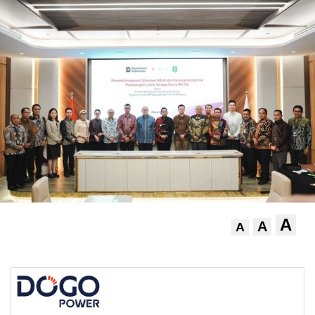
A
A
A