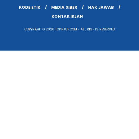
KODE ETIK
MEDIA SIBER
HAK JAWAB
KONTAK IKLAN
COPYRIGHT © 2026 TOPIKTOP.COM - ALL RIGHTS RESERVED