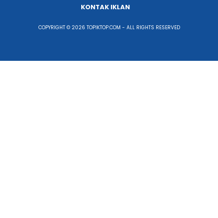
KONTAK IKLAN
COPYRIGHT © 2026 TOPIKTOP.COM - ALL RIGHTS RESERVED