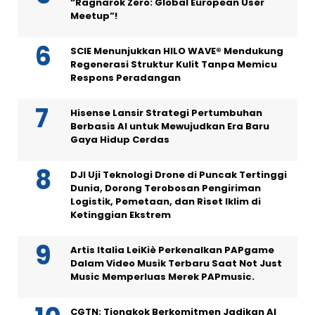
“Ragnarok Zero: Global European User
Meetup”!
SCIE Menunjukkan HILO WAVE® Mendukung
Regenerasi Struktur Kulit Tanpa Memicu
Respons Peradangan
Hisense Lansir Strategi Pertumbuhan
Berbasis AI untuk Mewujudkan Era Baru
Gaya Hidup Cerdas
DJI Uji Teknologi Drone di Puncak Tertinggi
Dunia, Dorong Terobosan Pengiriman
Logistik, Pemetaan, dan Riset Iklim di
Ketinggian Ekstrem
Artis Italia LeiKiè Perkenalkan PAPgame
Dalam Video Musik Terbaru Saat Not Just
Music Memperluas Merek PAPmusic.
CGTN: Tiongkok Berkomitmen Jadikan AI