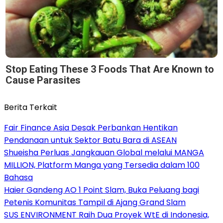
Stop Eating These 3 Foods That Are Known to
Cause Parasites
Berita Terkait
Fair Finance Asia Desak Perbankan Hentikan
Pendanaan untuk Sektor Batu Bara di ASEAN
Shueisha Perluas Jangkauan Global melalui MANGA
MILLION, Platform Manga yang Tersedia dalam 100
Bahasa
Haier Gandeng AO 1 Point Slam, Buka Peluang bagi
Petenis Komunitas Tampil di Ajang Grand Slam
SUS ENVIRONMENT Raih Dua Proyek WtE di Indonesia,