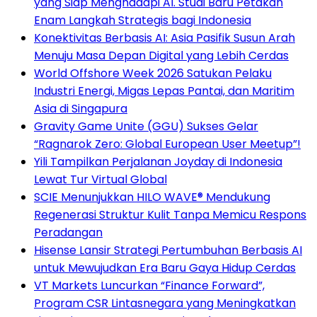
yang Siap Menghadapi AI. Studi Baru Petakan
Enam Langkah Strategis bagi Indonesia
Konektivitas Berbasis AI: Asia Pasifik Susun Arah
Menuju Masa Depan Digital yang Lebih Cerdas
World Offshore Week 2026 Satukan Pelaku
Industri Energi, Migas Lepas Pantai, dan Maritim
Asia di Singapura
Gravity Game Unite (GGU) Sukses Gelar
“Ragnarok Zero: Global European User Meetup”!
Yili Tampilkan Perjalanan Joyday di Indonesia
Lewat Tur Virtual Global
SCIE Menunjukkan HILO WAVE® Mendukung
Regenerasi Struktur Kulit Tanpa Memicu Respons
Peradangan
Hisense Lansir Strategi Pertumbuhan Berbasis AI
untuk Mewujudkan Era Baru Gaya Hidup Cerdas
VT Markets Luncurkan “Finance Forward”,
Program CSR Lintasnegara yang Meningkatkan