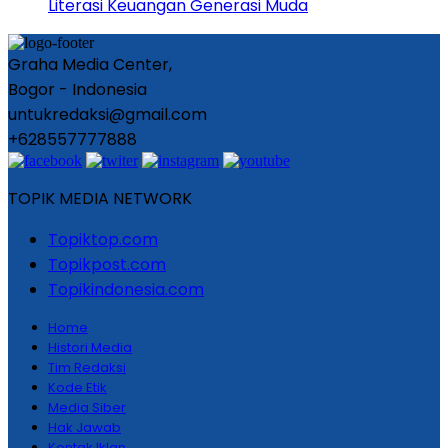
Literasi Keuangan Generasi Muda
Graha Media Center,
Bogor - Indonesia
untukredaksi@gmail.com
+628557777888
TOPIK MEDIA NETWORK
Topiktop.com
Topikpost.com
Topikindonesia.com
Home
Histori Media
Tim Redaksi
Kode Etik
Media Siber
Hak Jawab
Kontak Iklan