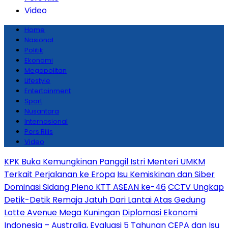
Video
Home
Nasional
Politik
Ekonomi
Megapolitan
Lifestyle
Entertainment
Sport
Nusantara
Internasional
Pers Rilis
Video
KPK Buka Kemungkinan Panggil Istri Menteri UMKM
Terkait Perjalanan ke Eropa
Isu Kemiskinan dan Siber
Dominasi Sidang Pleno KTT ASEAN ke-46
CCTV Ungkap
Detik-Detik Remaja Jatuh Dari Lantai Atas Gedung
Lotte Avenue Mega Kuningan
Diplomasi Ekonomi
Indonesia – Australia, Evaluasi 5 Tahunan CEPA dan Isu