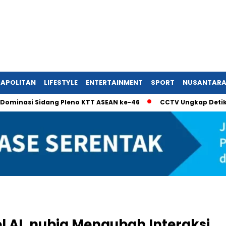
APOLITAN
LIFESTYLE
ENTERTAINMENT
SPORT
NUSANTAR
i Sidang Pleno KTT ASEAN ke-46
CCTV Ungkap Detik-Detik R
l AI, nubia Mengubah Interaksi