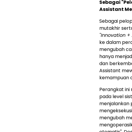
Sebagai "Pel
Assistant M
Sebagai pelop
mutakhir ser
"Innovation + 
ke dalam pera
mengubah cara
hanya menjad
dan berkemba
Assistant me
kemampuan age
Perangkat ini
pada level si
menjalankan p
mengeksekusi 
mengubah met
mengoperasika
otomatis". De