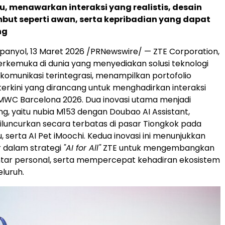
u, menawarkan interaksi yang realistis, desain
mbut seperti awan, serta kepribadian yang dapat
ng
panyol
,
13 Maret 2026
/PRNewswire/ — ZTE Corporation,
rkemuka di dunia yang menyediakan solusi teknologi
 komunikasi terintegrasi, menampilkan portofolio
terkini yang dirancang untuk menghadirkan interaksi
 MWC Barcelona 2026. Dua inovasi utama menjadi
ng, yaitu nubia M153 dengan Doubao AI Assistant,
luncurkan secara terbatas di pasar Tiongkok pada
 serta AI Pet iMoochi. Kedua inovasi ini menunjukkan
 dalam strategi
"AI for All"
ZTE untuk mengembangkan
ntar personal, serta mempercepat kehadiran ekosistem
luruh.