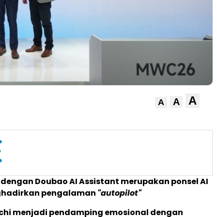
A
A
A
 dengan Doubao AI Assistant merupakan ponsel AI
hadirkan pengalaman
"autopilot"
ochi menjadi pendamping emosional dengan