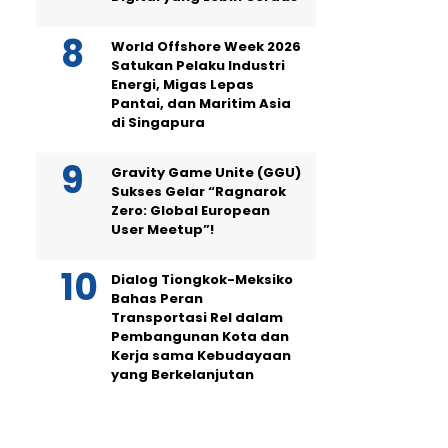
World Offshore Week 2026
Satukan Pelaku Industri
Energi, Migas Lepas
Pantai, dan Maritim Asia
di Singapura
Gravity Game Unite (GGU)
Sukses Gelar “Ragnarok
Zero: Global European
User Meetup”!
Dialog Tiongkok-Meksiko
Bahas Peran
Transportasi Rel dalam
Pembangunan Kota dan
Kerja sama Kebudayaan
yang Berkelanjutan