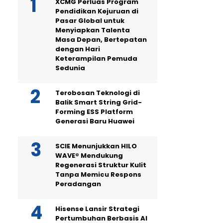
XCMG Perluas Program
Pendidikan Kejuruan di
Pasar Global untuk
Menyiapkan Talenta
Masa Depan, Bertepatan
dengan Hari
Keterampilan Pemuda
Sedunia
Terobosan Teknologi di
Balik Smart String Grid-
Forming ESS Platform
Generasi Baru Huawei
SCIE Menunjukkan HILO
WAVE® Mendukung
Regenerasi Struktur Kulit
Tanpa Memicu Respons
Peradangan
Hisense Lansir Strategi
Pertumbuhan Berbasis AI