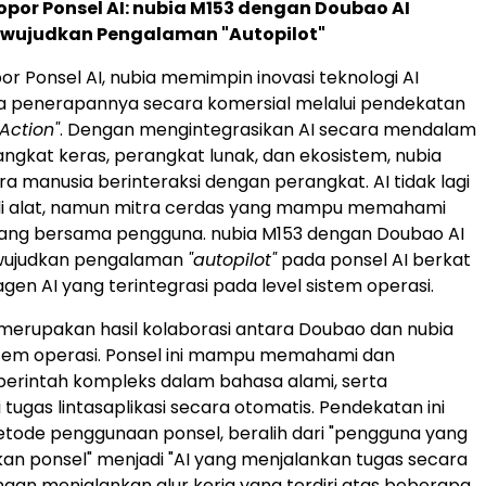
opor Ponsel AI: nubia M153 dengan Doubao AI
ewujudkan Pengalaman "Autopilot"
or Ponsel AI, nubia memimpin inovasi teknologi AI
ta penerapannya secara komersial melalui pendekatan
Action"
. Dengan mengintegrasikan AI secara mendalam
ngkat keras, perangkat lunak, dan ekosistem, nubia
 manusia berinteraksi dengan perangkat. AI tidak lagi
i alat, namun mitra cerdas yang mampu memahami
ng bersama pengguna. nubia M153 dengan Doubao AI
wujudkan pengalaman
"autopilot"
pada ponsel AI berkat
n AI yang terintegrasi pada level sistem operasi.
 merupakan hasil kolaborasi antara Doubao dan nubia
stem operasi. Ponsel ini mampu memahami dan
erintah kompleks dalam bahasa alami, serta
tugas lintasaplikasi secara otomatis. Pendekatan ini
ode penggunaan ponsel, beralih dari "pengguna yang
n ponsel" menjadi "AI yang menjalankan tugas secara
ngan menjalankan alur kerja yang terdiri atas beberapa