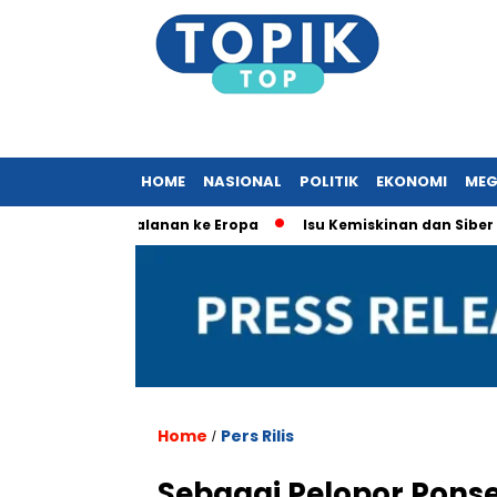
HOME
NASIONAL
POLITIK
EKONOMI
MEG
rkait Perjalanan ke Eropa
Isu Kemiskinan dan Siber Dominas
Home
Pers Rilis
/
Sebagai Pelopor Ponse