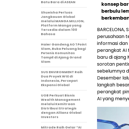
Batu Bara di ASEAN
konsep bar
berbulu le
Shueisha Perluas
Jangkauan Global
berkemba
melalui MANGA MILLION,
Platform Manga yang
BARCELONA, S
Tersedia dalam 100
Bahasa
perusahaan te
informasi dan
Haier Gandeng AO 1 Point
Slam, Buka Peluang bagi
perangkat AI 
Petenis Komunitas
baru di ajang
Tampil di Ajang Grand
Slam
sorotan penti
sebelumnya di
SUS ENVIRONMENT Raih
Dua Proyek WtE di
Desember lalu,
Indonesia, Percepat
langkah besar
Ekspansi Global
perangkat pi
UOB Perkuat Bisnis
AI yang menye
Wealth Management
melalui Kemitraan
Distribusi Strategis
dengan Allianz Global
Investors
Mitrade Raih Gelar “AI