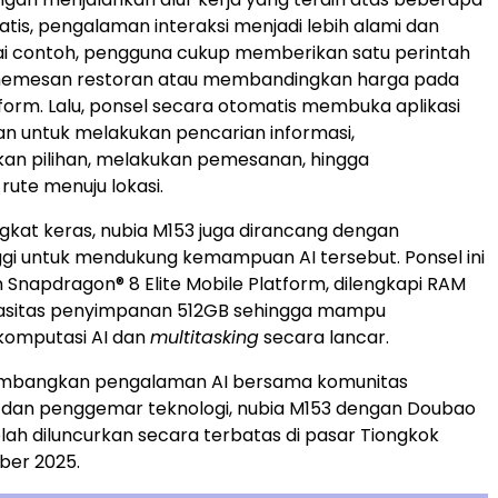
tis, pengalaman interaksi menjadi lebih alami dan
agai contoh, pengguna cukup memberikan satu perintah
memesan restoran atau membandingkan harga pada
form. Lalu, ponsel secara otomatis membuka aplikasi
an untuk melakukan pencarian informasi,
n pilihan, melakukan pemesanan, hingga
ute menuju lokasi.
angkat keras, nubia M153 juga dirancang dengan
inggi untuk mendukung kemampuan AI tersebut. Ponsel ini
napdragon® 8 Elite Mobile Platform, dilengkapi RAM
asitas penyimpanan 512GB sehingga mampu
komputasi AI dan
multitasking
secara lancar.
mbangkan pengalaman AI bersama komunitas
an penggemar teknologi, nubia M153 dengan Doubao
elah diluncurkan secara terbatas di pasar Tiongkok
ber 2025.