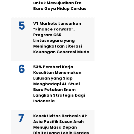
untuk Mewujudkan Era
Baru Gaya Hidup Cerdas
VT Markets Luncurkan
“Finance Forward”,
Program CSR
Lintasnegara yang
Meningkatkan Literasi
Keuangan Generasi Muda
53% Pemberi Kerja
Kesulitan Menemukan
Lulusan yang Siap
Menghadapi AI. Studi
Baru Petakan Enam
Langkah Strategis bagi
Indonesia
Konektivitas Berbasis AI:
Asia Pasifik Susun Arah
Menuju Masa Depan
Digital yang Lebih Cerdas