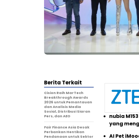
Berita Terkait
Cision Raih MarTech
Breakthrough Awards
2026 untuk Pemantauan
dan Analisis Media
Sosial, Distribusi Siaran
nubia M153
Pers, dan AEO
yang meng
Fair Finance Asia Desak
Perbankan Hentikan
AI Pet iMo
Pendanaan untuk Sektor