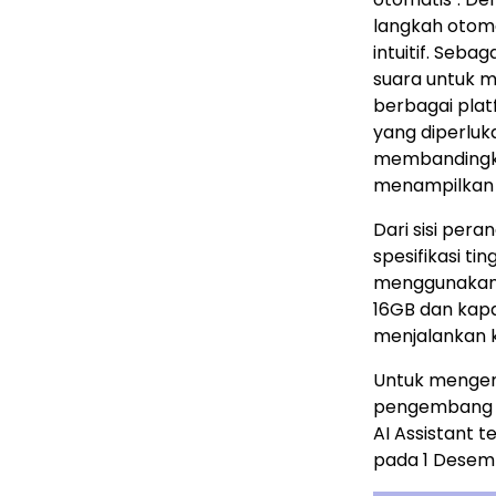
langkah otoma
intuitif. Seb
suara untuk 
berbagai plat
yang diperluk
membandingka
menampilkan r
Dari sisi per
spesifikasi t
menggunakan S
16GB dan kap
menjalankan 
Untuk menge
pengembang d
AI Assistant t
pada 1 Desem