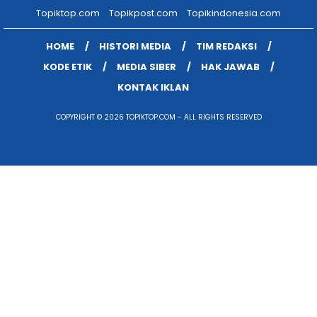
Topiktop.com
Topikpost.com
Topikindonesia.com
HOME
HISTORI MEDIA
TIM REDAKSI
KODE ETIK
MEDIA SIBER
HAK JAWAB
KONTAK IKLAN
COPYRIGHT © 2026 TOPIKTOP.COM - ALL RIGHTS RESERVED