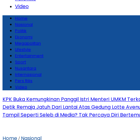
Video
Home
Nasional
Politik
Ekonomi
Megapolitan
Lifestyle
Entertainment
Sport
Nusantara
Internasional
Pers Rilis
Video
KPK Buka Kemungkinan Panggil Istri Menteri UMKM Terka
Detik Remaja Jatuh Dari Lantai Atas Gedung Lotte Ave
Tampil Seperti Seleb di Media? Tak Percaya Diri Bertemu 
Home
Nasional
/