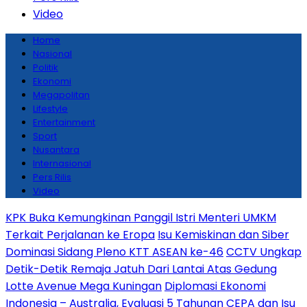
Video
Home
Nasional
Politik
Ekonomi
Megapolitan
Lifestyle
Entertainment
Sport
Nusantara
Internasional
Pers Rilis
Video
KPK Buka Kemungkinan Panggil Istri Menteri UMKM
Terkait Perjalanan ke Eropa
Isu Kemiskinan dan Siber
Dominasi Sidang Pleno KTT ASEAN ke-46
CCTV Ungkap
Detik-Detik Remaja Jatuh Dari Lantai Atas Gedung
Lotte Avenue Mega Kuningan
Diplomasi Ekonomi
Indonesia – Australia, Evaluasi 5 Tahunan CEPA dan Isu