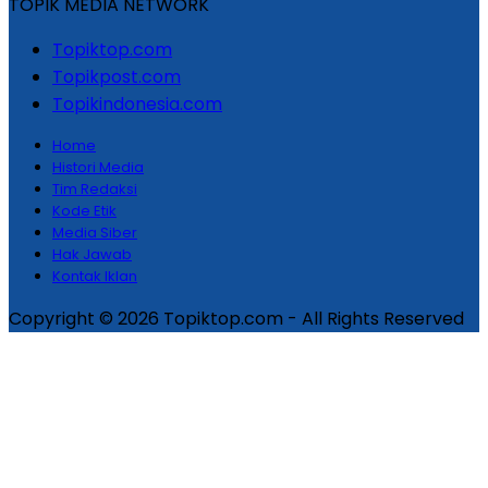
TOPIK MEDIA NETWORK
Topiktop.com
Topikpost.com
Topikindonesia.com
Home
Histori Media
Tim Redaksi
Kode Etik
Media Siber
Hak Jawab
Kontak Iklan
Copyright © 2026 Topiktop.com - All Rights Reserved