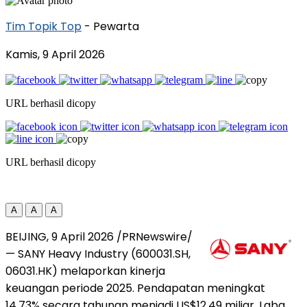
Tim Topik Top
- Pewarta
Kamis, 9 April 2026
URL berhasil dicopy
URL berhasil dicopy
A
A
A
BEIJING, 9 April 2026 /PRNewswire/
— SANY Heavy Industry (600031.SH,
06031.HK) melaporkan kinerja
keuangan periode 2025. Pendapatan meningkat
14,73% secara tahunan menjadi US$12,49 miliar. Laba