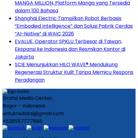
MANGA MILLION, Platform Manga yang Tersedia
dalam 100 Bahasa
Shanghai Electric Tampilkan Robot Berbasis
“Embodied Intelligence” dan Solusi Pabrik Cerdas
“AI-Native” di WAIC 2026
EVALUE, Operator SPKLU Terbesar di Taiwan,
Ekspansi ke Indonesia dan Resmikan Kantor di
Jakarta
SCIE Menunjukkan HILO WAVE® Mendukung
Regenerasi Struktur Kulit Tanpa Memicu Respons
Peradangan
Graha Media Center,
Bogor - Indonesia
untukredaksi@gmail.com
+628557777888