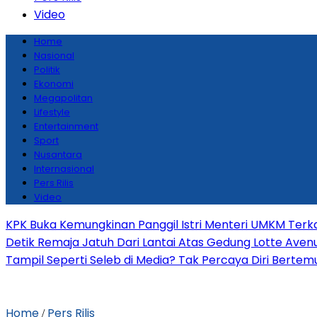
Video
Home
Nasional
Politik
Ekonomi
Megapolitan
Lifestyle
Entertainment
Sport
Nusantara
Internasional
Pers Rilis
Video
KPK Buka Kemungkinan Panggil Istri Menteri UMKM Terka
Detik Remaja Jatuh Dari Lantai Atas Gedung Lotte Ave
Tampil Seperti Seleb di Media? Tak Percaya Diri Bertemu 
Home
Pers Rilis
/