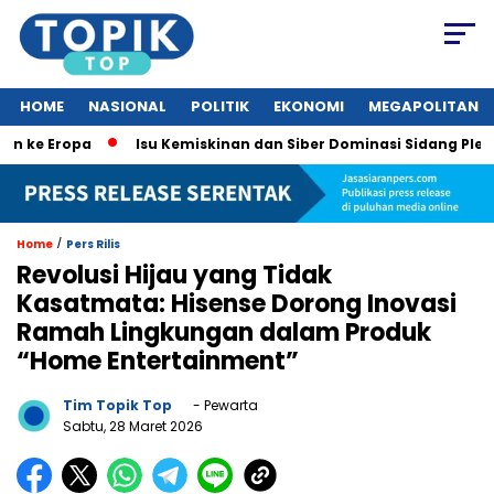
HOME
NASIONAL
POLITIK
EKONOMI
MEGAPOLITAN
 Eropa
Isu Kemiskinan dan Siber Dominasi Sidang Pleno KTT
/
Home
Pers Rilis
Revolusi Hijau yang Tidak
Kasatmata: Hisense Dorong Inovasi
Ramah Lingkungan dalam Produk
“Home Entertainment”
Tim Topik Top
- Pewarta
Sabtu, 28 Maret 2026