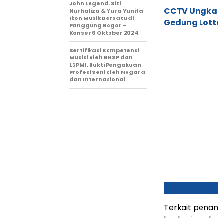
John Legend, Siti
CCTV Ungkap 
Nurhaliza & Yura Yunita
Ikon Musik Bersatu di
Gedung Lott
Panggung Bogor –
Konser 6 Oktober 2024
Sertifikasi Kompetensi
Musisi oleh BNSP dan
LSPMI, Bukti Pengakuan
Profesi Seni oleh Negara
dan Internasional
Terkait penan