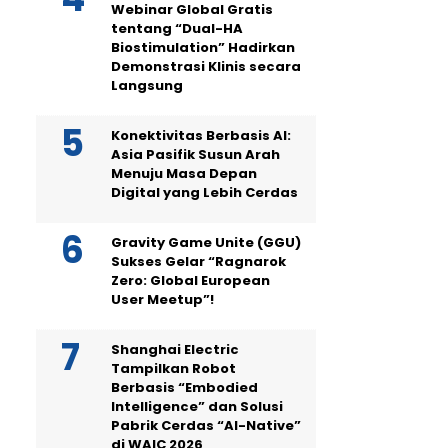
Webinar Global Gratis
tentang “Dual-HA
Biostimulation” Hadirkan
Demonstrasi Klinis secara
Langsung
Konektivitas Berbasis AI:
Asia Pasifik Susun Arah
Menuju Masa Depan
Digital yang Lebih Cerdas
Gravity Game Unite (GGU)
Sukses Gelar “Ragnarok
Zero: Global European
User Meetup”!
Shanghai Electric
Tampilkan Robot
Berbasis “Embodied
Intelligence” dan Solusi
Pabrik Cerdas “AI-Native”
di WAIC 2026