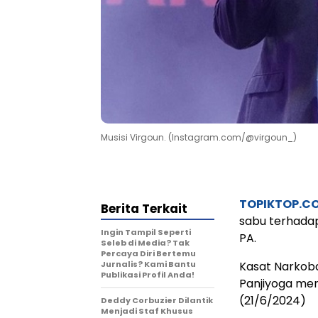
Musisi Virgoun. (Instagram.com/@virgoun_)
TOPIKTOP.C
Berita Terkait
sabu terhadap
Ingin Tampil Seperti
PA.
Seleb di Media? Tak
Percaya Diri Bertemu
Jurnalis? Kami Bantu
Kasat Narkoba
Publikasi Profil Anda!
Panjiyoga men
(21/6/2024)
Deddy Corbuzier Dilantik
Menjadi Staf Khusus