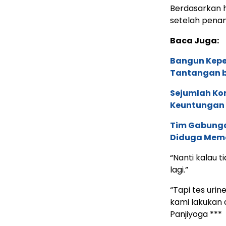
Berdasarkan h
setelah pena
Baca Juga:
Bangun Keper
Tantangan b
Sejumlah Ko
Keuntungan d
Tim Gabunga
Diduga Mema
“Nanti kalau t
lagi.”
“Tapi tes uri
kami lakukan 
Panjiyoga ***