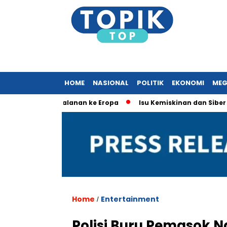
HOME
NASIONAL
POLITIK
EKONOMI
MEG
kait Perjalanan ke Eropa
Isu Kemiskinan dan Siber Dominas
Home
Entertainment
/
Polisi Buru Pemasok N