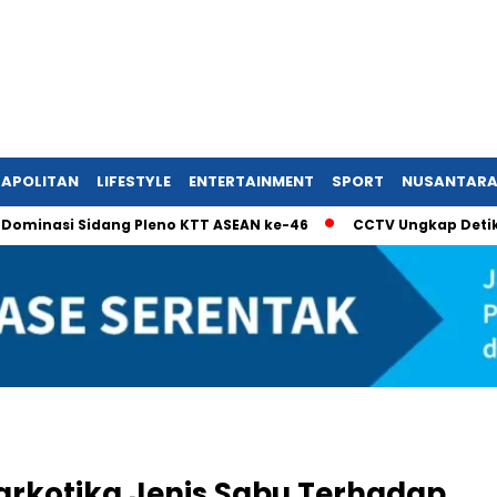
APOLITAN
LIFESTYLE
ENTERTAINMENT
SPORT
NUSANTAR
i Sidang Pleno KTT ASEAN ke-46
CCTV Ungkap Detik-Detik R
arkotika Jenis Sabu Terhadap