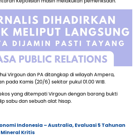
ntaran Kepolisian masih melakukan pemeriksaan.
ahui Virgoun dan PA ditangkap di wilayah Ampera,
an pada Kamis (20/6) sekitar pukul 01.00 WIB.
ekos yang ditempati Virgoun dengan barang bukti
lip sabu dan sebuah alat hisap.
onomi Indonesia – Australia, Evaluasi 5 Tahunan
Mineral Kritis