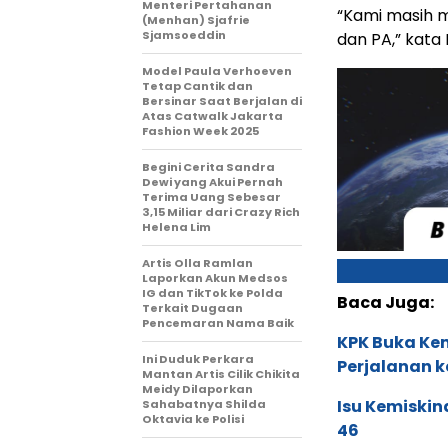
Menteri Pertahanan
“Kami masih 
(Menhan) Sjafrie
Sjamsoeddin
dan PA,” kata 
Model Paula Verhoeven
Tetap Cantik dan
Bersinar Saat Berjalan di
Atas Catwalk Jakarta
Fashion Week 2025
Begini Cerita Sandra
Dewi yang Akui Pernah
Terima Uang Sebesar
3,15 Miliar dari Crazy Rich
Helena Lim
Artis Olla Ramlan
Laporkan Akun Medsos
IG dan TikTok ke Polda
Baca Juga:
Terkait Dugaan
Pencemaran Nama Baik
KPK Buka Kem
Ini Duduk Perkara
Perjalanan k
Mantan Artis Cilik Chikita
Meidy Dilaporkan
Isu Kemiskin
Sahabatnya Shilda
Oktavia ke Polisi
46