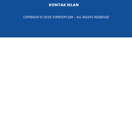
KONTAK IKLAN
COPYRIGHT © 2026 TOPIKTOP.COM - ALL RIGHTS RESERVED