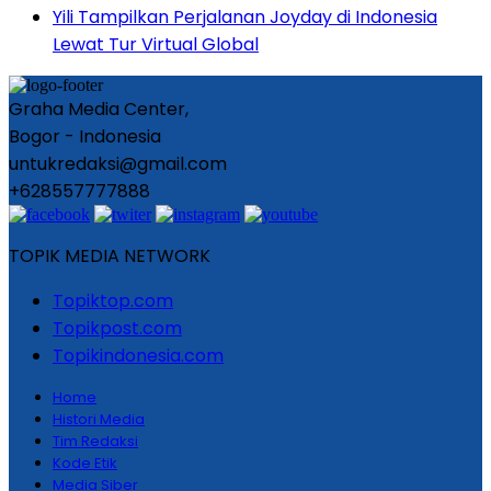
Yili Tampilkan Perjalanan Joyday di Indonesia
Lewat Tur Virtual Global
Graha Media Center,
Bogor - Indonesia
untukredaksi@gmail.com
+628557777888
TOPIK MEDIA NETWORK
Topiktop.com
Topikpost.com
Topikindonesia.com
Home
Histori Media
Tim Redaksi
Kode Etik
Media Siber