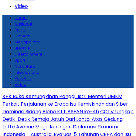
Video
Home
Nasional
Politik
Ekonomi
Megapolitan
Lifestyle
Entertainment
Sport
Nusantara
Internasional
Pers Rilis
Video
KPK Buka Kemungkinan Panggil Istri Menteri UMKM
Terkait Perjalanan ke Eropa
Isu Kemiskinan dan Siber
Dominasi Sidang Pleno KTT ASEAN ke-46
CCTV Ungkap
Detik-Detik Remaja Jatuh Dari Lantai Atas Gedung
Lotte Avenue Mega Kuningan
Diplomasi Ekonomi
Indonesia – Australia, Evaluasi 5 Tahunan CEPA dan Isu