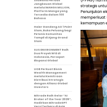
(PPHG) hari i
Shueisha Perluas
Jangkauan Global
strategis unt
melalui MANGA MILLION,
Penunjukan ek
Platform Manga yang
Tersedia dalam 100
memperkuat k
Bahasa
kemampuan eks
Haier Gandeng AO 1 Point
Slam, Buka Peluang bagi
Petenis Komunitas
Tampil di Ajang Grand
Slam
SUS ENVIRONMENT Raih
Dua Proyek WtE di
Indonesia, Percepat
Ekspansi Global
UOB Perkuat Bisnis
Wealth Management
melalui Kemitraan
Distribusi Strategis
dengan Allianz Global
Investors
Mitrade Raih Gelar “AI
Broker of the Year 2026”,
Hadirkan MitradeGPT
Versi Terbaru di Asia