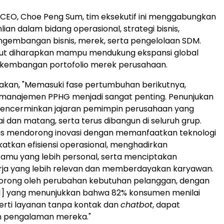
 CEO, Choe Peng Sum, tim eksekutif ini menggabungkan
ian dalam bidang operasional, strategi bisnis,
ngembangan bisnis, merek, serta pengelolaan SDM.
ebut diharapkan mampu mendukung ekspansi global
kembangan portofolio merek perusahaan.
kan, "Memasuki fase pertumbuhan berikutnya,
 manajemen PPHG menjadi sangat penting. Penunjukan
 mencerminkan jajaran pemimpin perusahaan yang
i dan matang, serta terus dibangun di seluruh grup.
rus mendorong inovasi dengan memanfaatkan teknologi
atkan efisiensi operasional, menghadirkan
amu yang lebih personal, serta menciptakan
erja yang lebih relevan dan memberdayakan karyawan.
didorong oleh perubahan kebutuhan pelanggan, dengan
1]
yang menunjukkan bahwa 82% konsumen menilai
perti layanan tanpa kontak dan
chatbot
, dapat
 pengalaman mereka."