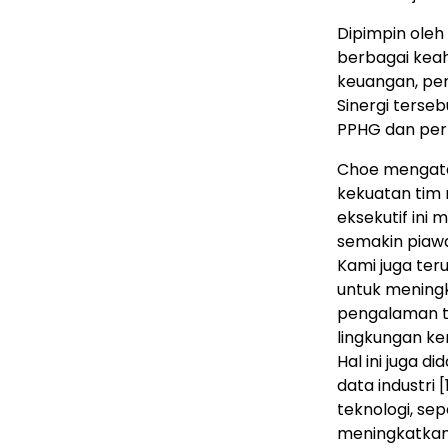
Dipimpin oleh
berbagai keahl
keuangan, pe
Sinergi ters
PPHG dan per
Choe mengata
kekuatan tim
eksekutif ini
semakin piawa
Kami juga te
untuk meningk
pengalaman t
lingkungan k
Hal ini juga 
data industri
[
teknologi, se
meningkatkan