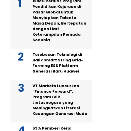
XCMG Perluas Program
Pendidikan Kejuruan di
Pasar Global untuk
Menyiapkan Talenta
Masa Depan, Bertepatan
dengan Hari
Keterampilan Pemuda
Sedunia
Terobosan Teknologi di
Balik Smart String Grid-
Forming ESS Platform
Generasi Baru Huawei
VT Markets Luncurkan
“Finance Forward”,
Program CSR
Lintasnegara yang
Meningkatkan Literasi
Keuangan Generasi Muda
53% Pemberi Kerja