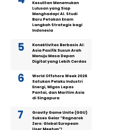
Kesulitan Menemukan
Lulusan yang Siap
Menghadapi AI. Studi
Baru Petakan Enam
Langkah Strategis bagi
Indonesia
Konektivitas Berbasis AI:
Asia Pasifik Susun Arah
Menuju Masa Depan
Digital yang Lebih Cerdas
World Offshore Week 2026
Satukan Pelaku Industri
Energi, Migas Lepas
Pantai, dan Maritim Asia
di Singapura
Gravity Game Unite (GGU)
Sukses Gelar “Ragnarok
Zero: Global European
User Meetup”!