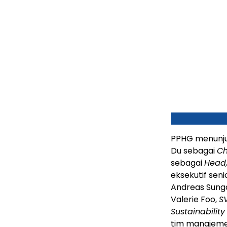
PPHG menunju
Du sebagai
Ch
sebagai
Head
eksekutif seni
Andreas Sung
Valerie Foo,
S
Sustainability
tim manajeme