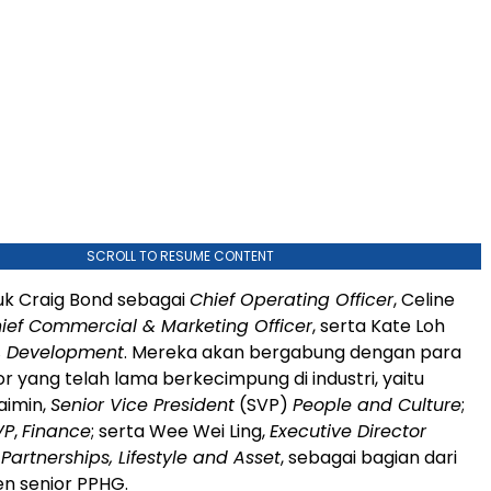
SCROLL TO RESUME CONTENT
k Craig Bond sebagai
Chief Operating Officer
, Celine
ief Commercial & Marketing Officer
, serta Kate Loh
, Development
. Mereka akan bergabung dengan para
or yang telah lama berkecimpung di industri, yaitu
aimin,
Senior Vice President
(SVP)
People and Culture
;
VP
,
Finance
; serta Wee Wei Ling,
Executive Director
 Partnerships, Lifestyle and Asset
, sebagai bagian dari
n senior PPHG.