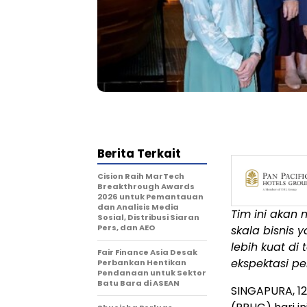
Berita Terkait
Cision Raih MarTech
Breakthrough Awards
2026 untuk Pemantauan
dan Analisis Media
Tim ini akan
Sosial, Distribusi Siaran
Pers, dan AEO
skala bisnis 
lebih kuat di
Fair Finance Asia Desak
ekspektasi p
Perbankan Hentikan
Pendanaan untuk Sektor
Batu Bara di ASEAN
SINGAPURA, 12