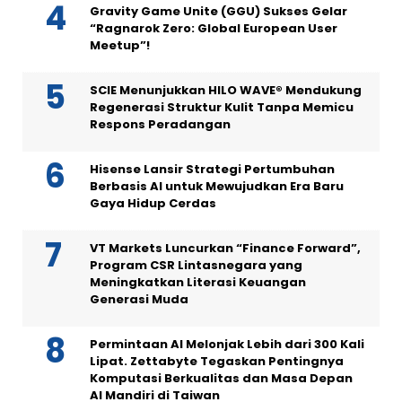
Gravity Game Unite (GGU) Sukses Gelar
“Ragnarok Zero: Global European User
Meetup”!
SCIE Menunjukkan HILO WAVE® Mendukung
Regenerasi Struktur Kulit Tanpa Memicu
Respons Peradangan
Hisense Lansir Strategi Pertumbuhan
Berbasis AI untuk Mewujudkan Era Baru
Gaya Hidup Cerdas
VT Markets Luncurkan “Finance Forward”,
Program CSR Lintasnegara yang
Meningkatkan Literasi Keuangan
Generasi Muda
Permintaan AI Melonjak Lebih dari 300 Kali
Lipat. Zettabyte Tegaskan Pentingnya
Komputasi Berkualitas dan Masa Depan
AI Mandiri di Taiwan