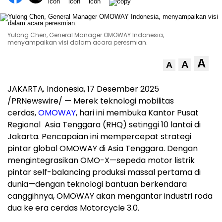
Yulong Chen, General Manager OMOWAY Indonesia,
menyampaikan visi dalam acara peresmian.
A
A
A
JAKARTA
,
Indonesia
, 17 Desember 2025
/PRNewswire/ — Merek teknologi mobilitas
cerdas,
OMOWAY
, hari ini membuka Kantor Pusat
Regional
Asia Tenggara
(RHQ) setinggi 10 lantai di
Jakarta
. Pencapaian ini mempercepat strategi
pintar global OMOWAY di
Asia Tenggara
. Dengan
mengintegrasikan OMO-X—sepeda motor listrik
pintar self-balancing produksi massal pertama di
dunia—dengan teknologi bantuan berkendara
canggihnya, OMOWAY akan mengantar industri roda
dua ke era cerdas Motorcycle 3.0.