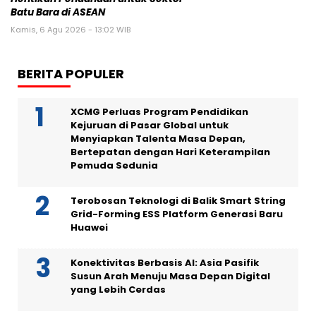
Batu Bara di ASEAN
Kamis, 6 Agu 2026 - 13:02 WIB
BERITA POPULER
XCMG Perluas Program Pendidikan
Kejuruan di Pasar Global untuk
Menyiapkan Talenta Masa Depan,
Bertepatan dengan Hari Keterampilan
Pemuda Sedunia
Terobosan Teknologi di Balik Smart String
Grid-Forming ESS Platform Generasi Baru
Huawei
Konektivitas Berbasis AI: Asia Pasifik
Susun Arah Menuju Masa Depan Digital
yang Lebih Cerdas