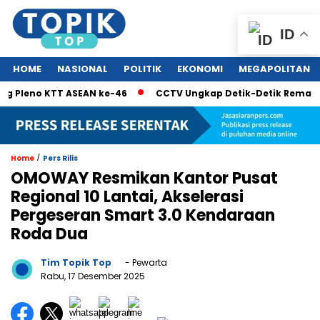
ID
HOME
NASIONAL
POLITIK
EKONOMI
MEGAPOLITAN
eno KTT ASEAN ke-46
CCTV Ungkap Detik-Detik Remaja Jatuh
/
Home
Pers Rilis
OMOWAY Resmikan Kantor Pusat
Regional 10 Lantai, Akselerasi
Pergeseran Smart 3.0 Kendaraan
Roda Dua
Tim Topik Top
- Pewarta
Rabu, 17 Desember 2025