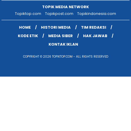
TOPIK MEDIA NETWORK
Topiktop.com
Topikpost.com
Topikindonesia.com
HOME
HISTORI MEDIA
TIM REDAKSI
KODE ETIK
MEDIA SIBER
HAK JAWAB
KONTAK IKLAN
COPYRIGHT © 2026 TOPIKTOP.COM - ALL RIGHTS RESERVED