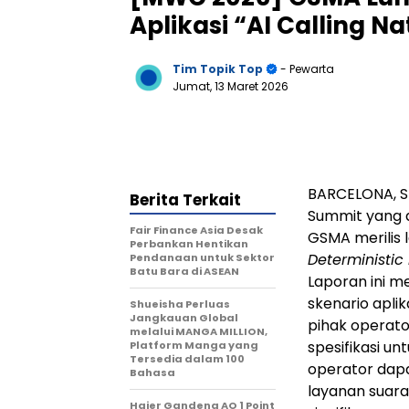
Aplikasi “AI Calling Na
Tim Topik Top
- Pewarta
Jumat, 13 Maret 2026
BARCELONA, Sp
Berita Terkait
Summit yang 
Fair Finance Asia Desak
GSMA merilis 
Perbankan Hentikan
Deterministic 
Pendanaan untuk Sektor
Batu Bara di ASEAN
Laporan ini m
skenario aplik
Shueisha Perluas
Jangkauan Global
pihak operator
melalui MANGA MILLION,
spesifikasi u
Platform Manga yang
Tersedia dalam 100
operator dap
Bahasa
layanan suar
Haier Gandeng AO 1 Point