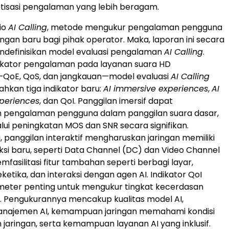
tisasi pengalaman yang lebih beragam.
io
AI Calling
, metode mengukur pengalaman pengguna
ngan baru bagi pihak operator. Maka, laporan ini secara
ndefinisikan model evaluasi pengalaman
AI Calling
.
ndikator pengalaman pada layanan suara HD
—QoE, QoS, dan jangkauan—model evaluasi
AI Calling
kan tiga indikator baru:
AI immersive experiences
,
AI
xperiences
, dan QoI. Panggilan imersif dapat
 pengalaman pengguna dalam panggilan suara dasar,
lui peningkatan MOS dan SNR secara signifikan.
, panggilan interaktif mengharuskan jaringan memiliki
aksi baru, seperti Data Channel (DC) dan Video Channel
fasilitasi fitur tambahan seperti berbagi layar,
etika, dan interaksi dengan agen AI. Indikator QoI
meter penting untuk mengukur tingkat kecerdasan
a. Pengukurannya mencakup kualitas model AI,
 manajemen AI, kemampuan jaringan memahami kondisi
jaringan, serta kemampuan layanan AI yang inklusif.