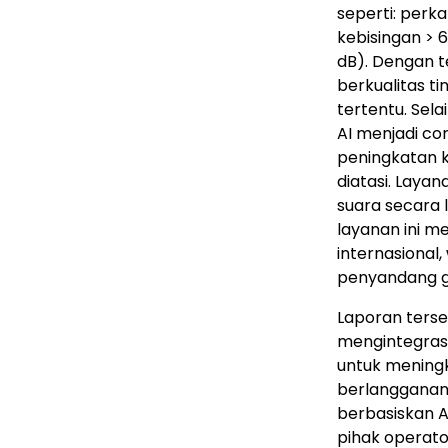
seperti: perka
kebisingan > 6
dB). Dengan t
berkualitas t
tertentu. Sela
AI menjadi co
peningkatan 
diatasi. Laya
suara secara 
layanan ini m
internasional,
penyandang 
Laporan terse
mengintegras
untuk mening
berlangganan
berbasiskan A
pihak operator