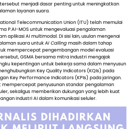
tersebut menjadi dasar penting untuk meningkatkan
alaman layanan suara.
ernational Telecommunication Union (ITU) telah memulai
ma P.AI-MOS untuk mengevaluasi pengalaman
 aplikasi AI multimodal. Di sisi lain, usulan mengenai
alaman suara untuk
AI Calling
masih dalam tahap
Untuk mempercepat pengembangan model evaluasi
ersebut, GSMA bersama mitra industri mengajak
ngku kepentingan untuk bekerja sama dalam menyusun
enghubungkan Key Quality Indicators (KQIs) pada
engan Key Performance Indicators (KPIs) pada jaringan.
rut mempercepat penyusunan standar pengalaman
luler, sekaligus memberikan dukungan yang lebih kuat
ngan industri AI dalam komunikasi seluler.