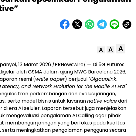
tive”
A
A
A
anyol, 13 Maret 2026 /PRNewswire/ — Di 5G Futures
digelar oleh GSMA dalam ajang MWC Barcelona 2026,
laporan resmi (
white paper
) berjudul
"Gigauplink,
Latency, and Network Evolution for the Mobile AI Era"
.
engulas tren perkembangan dan evolusi jaringan,
asi, serta model bisnis untuk layanan
native voice
dari
 di era AI seluler. Laporan tersebut juga menjelaskan
ntuk mengevaluasi pengalaman AI Calling agar pihak
at membangun jaringan yang berfokus pada kualitas
a, serta meningkatkan pengalaman pengguna secara