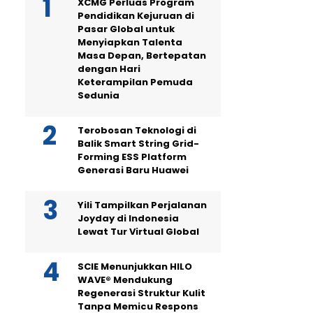
XCMG Perluas Program
Pendidikan Kejuruan di
Pasar Global untuk
Menyiapkan Talenta
Masa Depan, Bertepatan
dengan Hari
Keterampilan Pemuda
Sedunia
Terobosan Teknologi di
Balik Smart String Grid-
Forming ESS Platform
Generasi Baru Huawei
Yili Tampilkan Perjalanan
Joyday di Indonesia
Lewat Tur Virtual Global
SCIE Menunjukkan HILO
WAVE® Mendukung
Regenerasi Struktur Kulit
Tanpa Memicu Respons