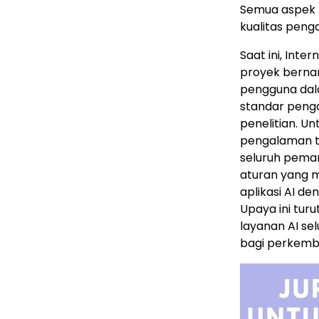
Semua aspek 
kualitas peng
Saat ini, Int
proyek berna
pengguna dalam
standar peng
penelitian. 
pengalaman t
seluruh pema
aturan yang m
aplikasi AI d
Upaya ini tu
layanan AI se
bagi perkemba