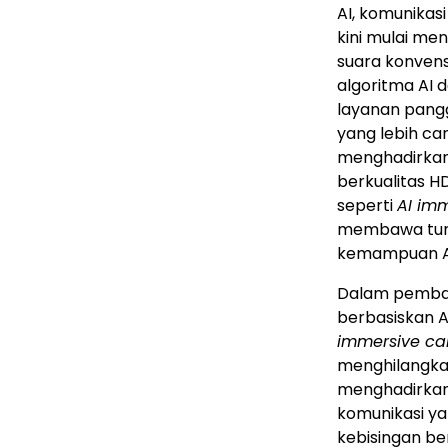
AI, komunikasi
kini mulai m
suara konvens
algoritma AI 
layanan pang
yang lebih ca
menghadirkan 
berkualitas HD
seperti
AI imm
membawa tuntu
kemampuan A
Dalam pembah
berbasiskan 
immersive cal
menghilangkan
menghadirkan 
komunikasi ya
kebisingan be