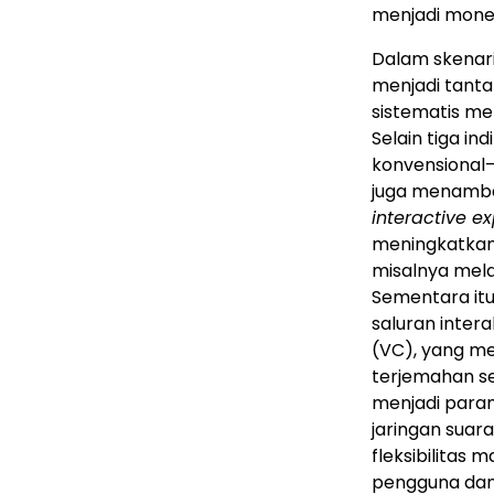
menjadi mone
Dalam skenar
menjadi tanta
sistematis me
Selain tiga i
konvensional
juga menambah
interactive e
meningkatkan
misalnya mela
Sementara itu
saluran inter
(VC), yang mem
terjemahan sek
menjadi para
jaringan suar
fleksibilitas
pengguna dan 