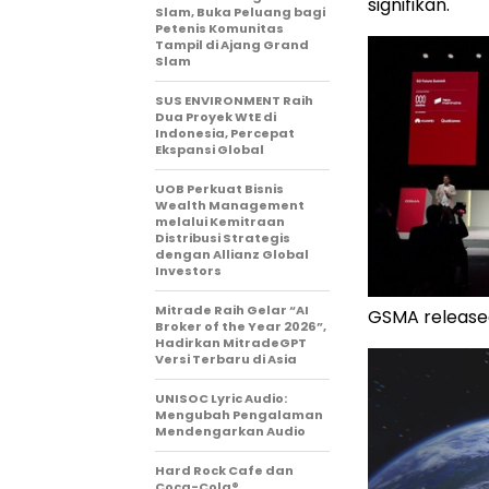
signifikan.
Slam, Buka Peluang bagi
Petenis Komunitas
Tampil di Ajang Grand
Slam
SUS ENVIRONMENT Raih
Dua Proyek WtE di
Indonesia, Percepat
Ekspansi Global
UOB Perkuat Bisnis
Wealth Management
melalui Kemitraan
Distribusi Strategis
dengan Allianz Global
Investors
Mitrade Raih Gelar “AI
GSMA release
Broker of the Year 2026”,
Hadirkan MitradeGPT
Versi Terbaru di Asia
UNISOC Lyric Audio:
Mengubah Pengalaman
Mendengarkan Audio
Hard Rock Cafe dan
Coca-Cola®