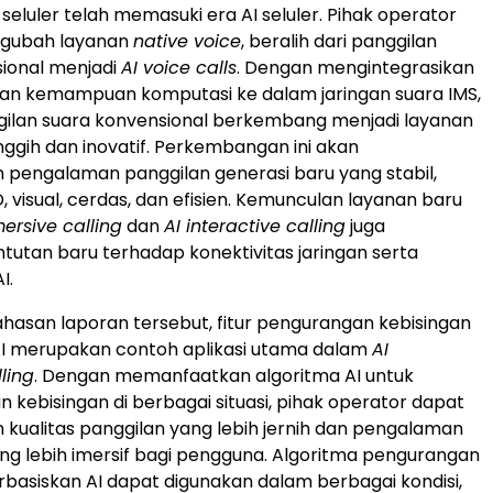
 seluler telah memasuki era AI seluler. Pihak operator
engubah layanan
native voice
, beralih dari panggilan
ional menjadi
AI voice calls
. Dengan mengintegrasikan
dan kemampuan komputasi ke dalam jaringan suara IMS,
gilan suara konvensional berkembang menjadi layanan
nggih dan inovatif. Perkembangan ini akan
pengalaman panggilan generasi baru yang stabil,
, visual, cerdas, dan efisien. Kemunculan layanan baru
ersive calling
dan
AI interactive calling
juga
tan baru terhadap konektivitas jaringan serta
I.
asan laporan tersebut, fitur pengurangan kebisingan
AI merupakan contoh aplikasi utama dalam
AI
ling
. Dengan memanfaatkan algoritma AI untuk
 kebisingan di berbagai situasi, pihak operator dapat
kualitas panggilan yang lebih jernih dan pengalaman
ng lebih imersif bagi pengguna. Algoritma pengurangan
rbasiskan AI dapat digunakan dalam berbagai kondisi,