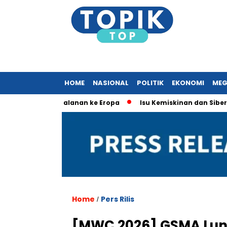
HOME
NASIONAL
POLITIK
EKONOMI
MEG
rkait Perjalanan ke Eropa
Isu Kemiskinan dan Siber Domina
Home
Pers Rilis
/
[MWC 2026] GSMA Lun