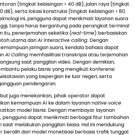
ntoran (tingkat kebisingan > 40 dB), jalan raya (tingkat
0 dB), serta lokasi konstruksi (tingkat kebisingan > 80
eknologi ini, pengguna dapat menikmati layanan suara
inggi, tanpa harus bergantung pada perangkat terminal
in itu, penerjemahan seketika (
real-time
) berbasiskan
ntoh utama dari
AI interactive calling
. Dengan
kemampuan jaringan suara, kendala bahasa dapat
nan
AI Calling
memfasilitasi transkripsi atau terjemahan
langsung saat panggilan video. Dengan demikian,
embantu pelaku bisnis yang mengikuti konferensi
 wisatawan yang bepergian ke luar negeri, serta
gangguan pendengaran.
but juga menekankan, pihak operator dapat
ikan kemampuan AI ke dalam layanan
native voice
katkan model bisnis. Dengan membayar layanan
, pengguna dapat menikmati berbagai fitur tambahan
I saat melakukan panggilan biasa. Hal ini mendukung
 beralih dari model monetisasi berbasis trafik tunggal