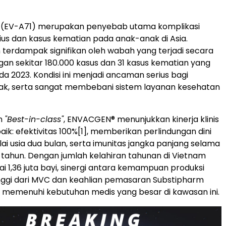
71 (EV-A71) merupakan penyebab utama komplikasi
rius dan kasus kematian pada anak-anak di Asia.
 terdampak signifikan oleh wabah yang terjadi secara
gan sekitar 180.000 kasus dan 31 kasus kematian yang
da 2023. Kondisi ini menjadi ancaman serius bagi
ak, serta sangat membebani sistem layanan kesehatan
in
"Best-in-class"
, ENVACGEN® menunjukkan kinerja klinis
ik: efektivitas 100%
[1]
, memberikan perlindungan dini
ai usia dua bulan, serta imunitas jangka panjang selama
ma tahun. Dengan jumlah kelahiran tahunan di Vietnam
 1,36 juta bayi, sinergi antara kemampuan produksi
inggi dari MVC dan keahlian pemasaran Substipharm
ut memenuhi kebutuhan medis yang besar di kawasan ini.