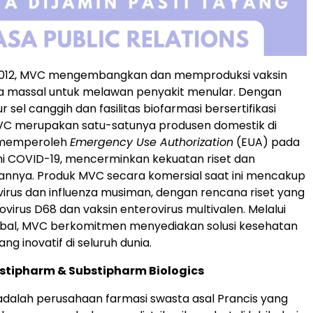
 2012, MVC mengembangkan dan memproduksi vaksin
ra massal untuk melawan penyakit menular. Dengan
ur sel canggih dan fasilitas biofarmasi bersertifikasi
VC merupakan satu-satunya produsen domestik di
 memperoleh
Emergency Use Authorization
(EUA) pada
 COVID-19, mencerminkan kekuatan riset dan
nya. Produk MVC secara komersial saat ini mencakup
virus dan influenza musiman, dengan rencana riset yang
ovirus D68 dan vaksin enterovirus multivalen. Melalui
obal, MVC berkomitmen menyediakan solusi kesehatan
g inovatif di seluruh dunia.
stipharm & Substipharm Biologics
dalah perusahaan farmasi swasta asal Prancis yang