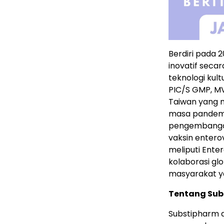
Berdiri pada
inovatif seca
teknologi kult
PIC/S GMP, M
Taiwan yang
masa pandemi
pengembangan
vaksin entero
meliputi Enter
kolaborasi gl
masyarakat yan
Tentang Sub
Substipharm a