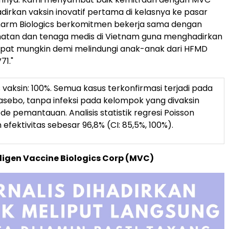
irkan vaksin inovatif pertama di kelasnya ke pasar
pharm Biologics berkomitmen bekerja sama dengan
hatan dan tenaga medis di Vietnam guna menghadirkan
cepat mungkin demi melindungi anak-anak dari HFMD
71."
as vaksin: 100%. Semua kasus terkonfirmasi terjadi pada
sebo, tanpa infeksi pada kelompok yang divaksin
de pemantauan. Analisis statistik regresi Poisson
efektivitas sebesar 96,8% (CI: 85,5%, 100%).
igen Vaccine Biologics Corp (MVC)