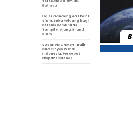
Tersedia dalam 100
Bahasa
Haier Gandeng AO 1 Point
Slam, Buka Peluang bagi
Petenis Komunitas
Tampil di Ajang Grand
Slam
SUS ENVIRONMENT Raih
Dua Proyek WtE di
Indonesia, Percepat
Ekspansi Global