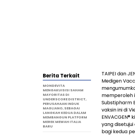
TAIPEI dan JE
Berita Terkait
Medigen Vacci
MONDEVITA
mengumumkan, 
MENGAKUISISI SAHAM
memperoleh iz
MAYORITAS DI
UNDERSCORE DISTRICT,
Substipharm 
PERUSAHAAN INDUK
MAGLIANO, SEBAGAI
vaksin ini di 
LANGKAH KEDUA DALAM
ENVACGEN® ki
MEMBANGUN PLATFORM
MEREK MEWAH ITALIA
yang disetuju
BARU
bagi kedua pe