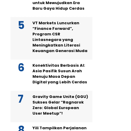
untuk Mewujudkan Era
Baru Gaya Hidup Cerdas
VT Markets Luncurkan
“Finance Forward”,
Program CSR
Lintasnegara yang
Meningkatkan Literasi
Keuangan Generasi Muda
Konektivitas Berbasis AI:
Asia Pasifik Susun Arah
Menuju Masa Depan
Digital yang Lebih Cerdas
Gravity Game Unite (GGU)
Sukses Gelar “Ragnarok
Zero: Global European
User Meetup”!
Yili Tampilkan Perjalanan