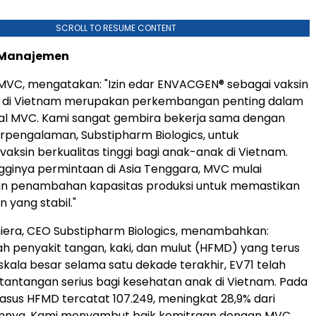
SCROLL TO RESUME CONTENT
 Manajemen
 MVC, mengatakan: "Izin edar ENVACGEN® sebagai vaksin
 di Vietnam merupakan perkembangan penting dalam
bal MVC. Kami sangat gembira bekerja sama dengan
rpengalaman, Substipharm Biologics, untuk
aksin berkualitas tinggi bagi anak-anak di Vietnam.
gginya permintaan di Asia Tenggara, MVC mulai
 penambahan kapasitas produksi untuk memastikan
 yang stabil."
iera, CEO Substipharm Biologics, menambahkan:
 penyakit tangan, kaki, dan mulut (HFMD) yang terus
 skala besar selama satu dekade terakhir, EV71 telah
tantangan serius bagi kesehatan anak di Vietnam. Pada
kasus HFMD tercatat 107.249, meningkat 28,9% dari
mnya. Kami menyambut baik kemitraan dengan MVC