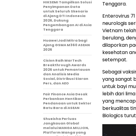
HIKSEMI Tampilkan Solusi
Tenggara.
Penyimpanan Data
untuk Seluruh Skenario
Enterovirus 
di Ajang DTI Indonesia
2026, Dukung
neurologis se
Pengembangan AI di Asia
Tenggara
Vietnam telah
berulang, den
Huawei Jadi Mitra bagi
dilaporkan pa
Ajang GSMA M360 ASEAN
2026
kesehatan an
setempat.
Cision Raih MarTech
Breakthrough Awards
2026 untuk Pemantauan
Sebagai vaks
dan Analisis Media
yang sangat ba
Sosial, Distribusi Siaran
Pers, dan AEO
untuk bayi mul
lebih dari li
Fair Finance Asia Desak
Perbankan Hentikan
yang mencapai
Pendanaan untuk Sektor
berkualitas t
Batu Bara di ASEAN
Biologics tur
Shueisha Perluas
Jangkauan Global
melalui MANGA MILLION,
Platform Manga yang