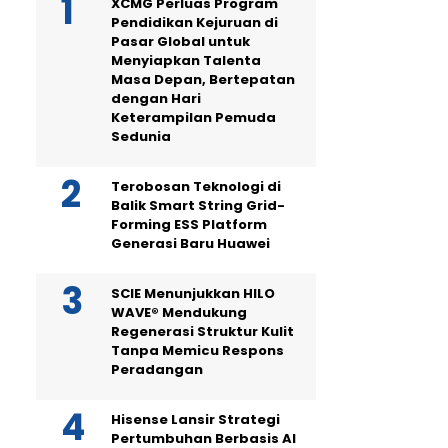
XCMG Perluas Program
Pendidikan Kejuruan di
Pasar Global untuk
Menyiapkan Talenta
Masa Depan, Bertepatan
dengan Hari
Keterampilan Pemuda
Sedunia
Terobosan Teknologi di
Balik Smart String Grid-
Forming ESS Platform
Generasi Baru Huawei
SCIE Menunjukkan HILO
WAVE® Mendukung
Regenerasi Struktur Kulit
Tanpa Memicu Respons
Peradangan
Hisense Lansir Strategi
Pertumbuhan Berbasis AI