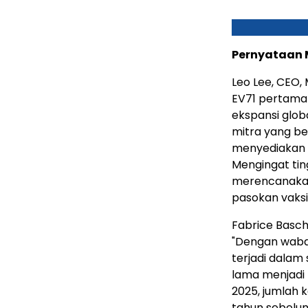
Pernyataan
Leo Lee, CEO,
EV71 pertama
ekspansi glo
mitra yang be
menyediakan v
Mengingat tin
merencanakan
pasokan vaksin
Fabrice Basch
"Dengan wabah
terjadi dalam
lama menjadi 
2025, jumlah 
tahun sebelu