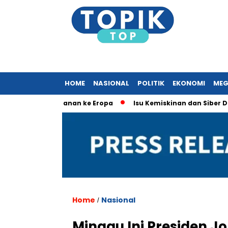
HOME
NASIONAL
POLITIK
EKONOMI
MEG
ait Perjalanan ke Eropa
Isu Kemiskinan dan Siber Dominasi
Home
Nasional
/
Minggu Ini Presiden Jo