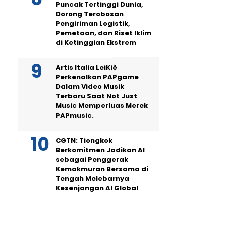
Puncak Tertinggi Dunia,
Dorong Terobosan
Pengiriman Logistik,
Pemetaan, dan Riset Iklim
di Ketinggian Ekstrem
Artis Italia LeiKiè
Perkenalkan PAPgame
Dalam Video Musik
Terbaru Saat Not Just
Music Memperluas Merek
PAPmusic.
CGTN: Tiongkok
Berkomitmen Jadikan AI
sebagai Penggerak
Kemakmuran Bersama di
Tengah Melebarnya
Kesenjangan AI Global