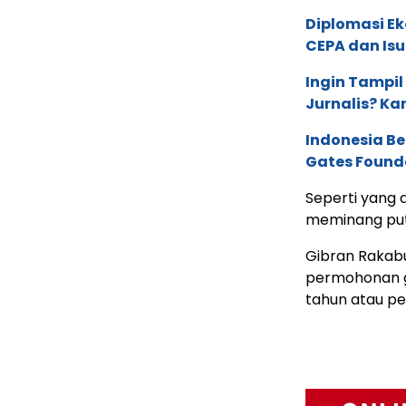
Diplomasi Ek
CEPA dan Isu 
Ingin Tampil
Jurnalis? Ka
Indonesia B
Gates Found
Seperti yang 
meminang put
Gibran Rakab
permohonan g
tahun atau pe