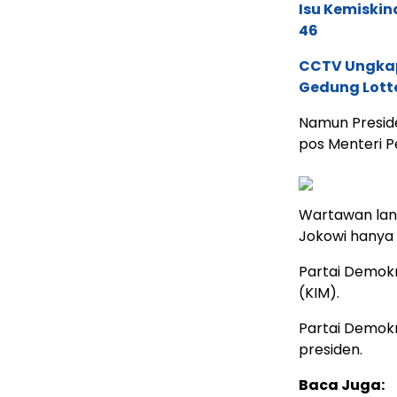
Isu Kemiskin
46
CCTV Ungkap 
Gedung Lott
Namun Preside
pos Menteri P
Wartawan lant
Jokowi hanya 
Partai Demokr
(KIM).
Partai Demok
presiden.
Baca Juga: