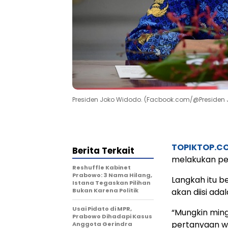
Presiden Joko Widodo. (Facbook.com/@Presiden
TOPIKTOP.C
Berita Terkait
melakukan per
Reshuffle Kabinet
Prabowo: 3 Nama Hilang,
Langkah itu b
Istana Tegaskan Pilihan
Bukan Karena Politik
akan diisi ada
Usai Pidato di MPR,
“Mungkin mingg
Prabowo Dihadapi Kasus
pertanyaan wa
Anggota Gerindra