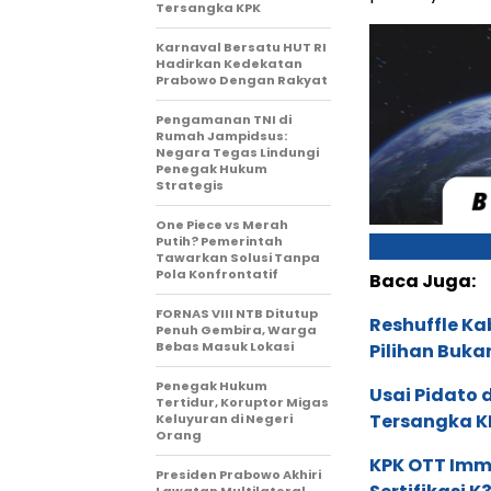
Tersangka KPK
Karnaval Bersatu HUT RI
Hadirkan Kedekatan
Prabowo Dengan Rakyat
Pengamanan TNI di
Rumah Jampidsus:
Negara Tegas Lindungi
Penegak Hukum
Strategis
One Piece vs Merah
Putih? Pemerintah
Tawarkan Solusi Tanpa
Pola Konfrontatif
Baca Juga:
FORNAS VIII NTB Ditutup
Reshuffle Ka
Penuh Gembira, Warga
Bebas Masuk Lokasi
Pilihan Buka
Penegak Hukum
Usai Pidato 
Tertidur, Koruptor Migas
Tersangka K
Keluyuran di Negeri
Orang
KPK OTT Imm
Presiden Prabowo Akhiri
Lawatan Multilateral,