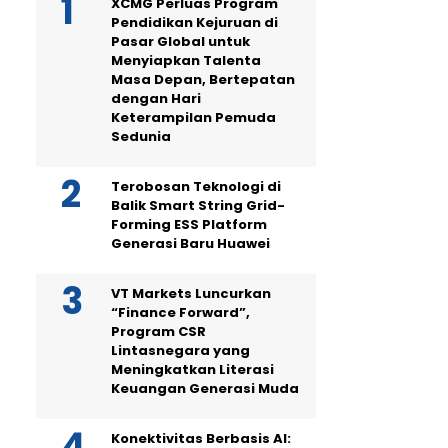
XCMG Perluas Program
Pendidikan Kejuruan di
Pasar Global untuk
Menyiapkan Talenta
Masa Depan, Bertepatan
dengan Hari
Keterampilan Pemuda
Sedunia
Terobosan Teknologi di
Balik Smart String Grid-
Forming ESS Platform
Generasi Baru Huawei
VT Markets Luncurkan
“Finance Forward”,
Program CSR
Lintasnegara yang
Meningkatkan Literasi
Keuangan Generasi Muda
Konektivitas Berbasis AI: