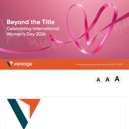
A
A
A