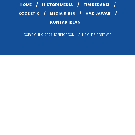
HOME
HISTORI MEDIA
TIM REDAKSI
KODE ETIK
MEDIA SIBER
HAK JAWAB
KONTAK IKLAN
COPYRIGHT © 2026 TOPIKTOP.COM - ALL RIGHTS RESERVED