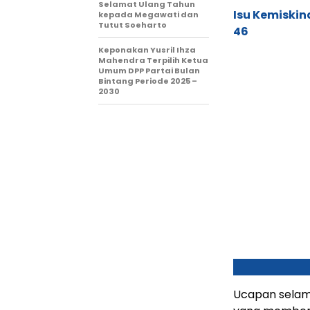
Selamat Ulang Tahun
Isu Kemiskin
kepada Megawati dan
Tutut Soeharto
46
Keponakan Yusril Ihza
Mahendra Terpilih Ketua
Umum DPP Partai Bulan
Bintang Periode 2025 –
2030
Ucapan selam