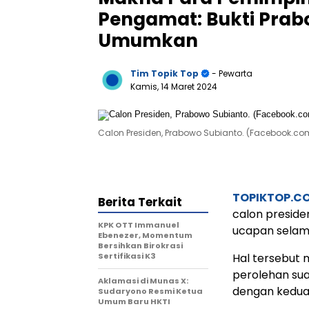
Pengamat: Bukti Prab
Umumkan
Tim Topik Top
- Pewarta
Kamis, 14 Maret 2024
Calon Presiden, Prabowo Subianto. (Facebook.c
TOPIKTOP.C
Berita Terkait
calon presid
KPK OTT Immanuel
ucapan selama
Ebenezer, Momentum
Bersihkan Birokrasi
Sertifikasi K3
Hal tersebut 
perolehan sua
Aklamasi di Munas X:
dengan kedua 
Sudaryono Resmi Ketua
Umum Baru HKTI