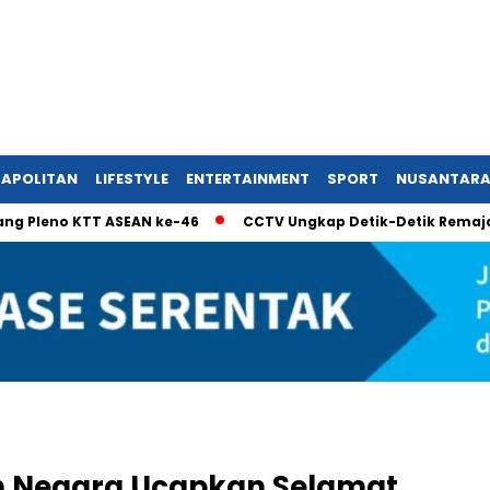
APOLITAN
LIFESTYLE
ENTERTAINMENT
SPORT
NUSANTAR
eno KTT ASEAN ke-46
CCTV Ungkap Detik-Detik Remaja Jatuh 
 Negara Ucapkan Selamat,