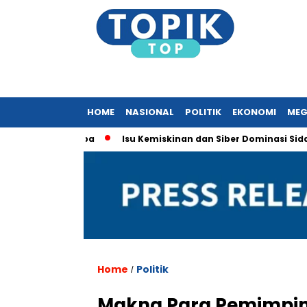
HOME
NASIONAL
POLITIK
EKONOMI
MEG
anan ke Eropa
Isu Kemiskinan dan Siber Dominasi Sidang Pl
Home
Politik
/
Makna Para Pemimpin