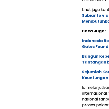
Lihat juga kont
Subianto via
Membutuhk
Baca Juga:
Indonesia B
Gates Found
Bangun Keper
Tantangan b
Sejumlah Ko
Keuntungan d
Ia melanjutka
internasional
nasional tan
proses pelant