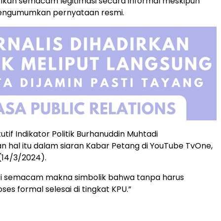
kan semacam legitimasi secara informal meskipun
engumumkan pernyataan resmi.
utif Indikator Politik Burhanuddin Muhtadi
hal itu dalam siaran Kabar Petang di YouTube TvOne,
(14/3/2024).
i semacam makna simbolik bahwa tanpa harus
es formal selesai di tingkat KPU.”