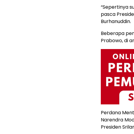
“Sepertinya s
pasca Preside
Burhanuddin.
Beberapa pem
Prabowo, di a
Perdana Mente
Narendra Modi
Presiden Sril