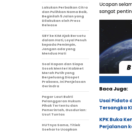
Ucapan selam
Lakukan Perbaikan Citra
sangat pentin
dan Pulihkan Nama Baik,
Beginilah 5 Jalan yang
Dilakukan oleh Press
Release
SBY ke KIM Ajak Bersatu
dalam Hati, Loyal Penuh
kepada Pemimpin,
Jangan ada yang
Mendua Hati
Soal Kapan dan Siapa
Sosok Menteri Kabinet
Merah Putih yang
Berpeluang Dicopot
Prabowo, Ini Penjelasan
Gerindra
Baca Juga:
Pagar Laut Bukti
Usai Pidato 
Pelanggaran Hukum
Pihak Tertentu dan
Tersangka K
Pemerintah, Gusdurian:
Usut Tuntas
KPK Buka Kem
HUTnya Sama, Titiek
Perjalanan k
Soeharto Ucapkan