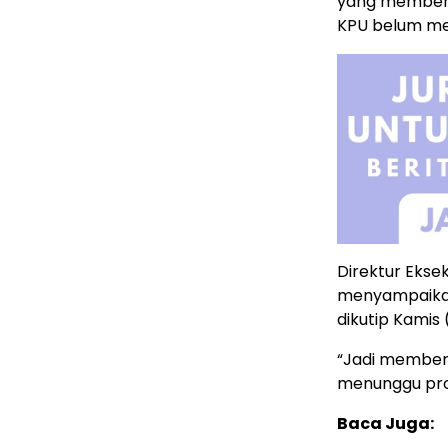
yang memberi
KPU belum m
Direktur Eksek
menyampaikan 
dikutip Kamis 
“Jadi member
menunggu pros
Baca Juga: