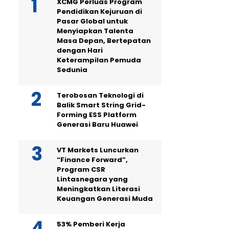
XCMG Perluas Program
Pendidikan Kejuruan di
Pasar Global untuk
Menyiapkan Talenta
Masa Depan, Bertepatan
dengan Hari
Keterampilan Pemuda
Sedunia
Terobosan Teknologi di
Balik Smart String Grid-
Forming ESS Platform
Generasi Baru Huawei
VT Markets Luncurkan
“Finance Forward”,
Program CSR
Lintasnegara yang
Meningkatkan Literasi
Keuangan Generasi Muda
53% Pemberi Kerja