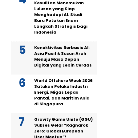
Kesulitan Menemukan
Lulusan yang Siap
Menghadapi AI. Studi
Baru Petakan Enam
Langkah Strategis bagi
Indonesia
Konektivitas Berbasis AI:
Asia Pasifik Susun Arah
Menuju Masa Depan
Digital yang Lebih Cerdas
World Offshore Week 2026
Satukan Pelaku Industri
Energi, Migas Lepas
Pantai, dan Maritim Asia
di Singapura
Gravity Game Unite (GGU)
Sukses Gelar “Ragnarok
Zero: Global European
User Meetup”!