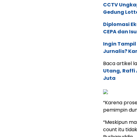
CCTV Ungkap 
Gedung Lott
Diplomasi Ek
CEPA dan Isu 
Ingin Tampil
Jurnalis? Ka
Baca artikel lai
Utang, Raff
Juta
“Karena prose
pemimpin dun
“Meskipun masi
count itu tida
Burhanuddin.