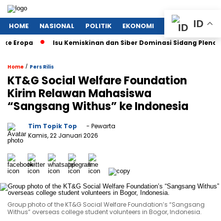
ID
HOME
NASIONAL
POLITIK
EKONOMI
MEGAPOLITAN
opa
Isu Kemiskinan dan Siber Dominasi Sidang Pleno KTT AS
/
Home
Pers Rilis
KT&G Social Welfare Foundation
Kirim Relawan Mahasiswa
“Sangsang Withus” ke Indonesia
Tim Topik Top
- Pewarta
Kamis, 22 Januari 2026
Group photo of the KT&G Social Welfare Foundation’s “Sangsang
Withus” overseas college student volunteers in Bogor, Indonesia.