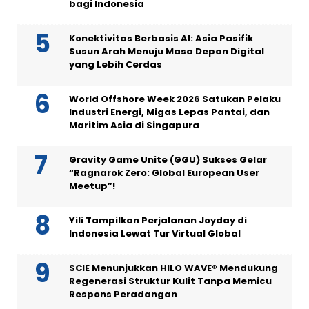
bagi Indonesia
Konektivitas Berbasis AI: Asia Pasifik
Susun Arah Menuju Masa Depan Digital
yang Lebih Cerdas
World Offshore Week 2026 Satukan Pelaku
Industri Energi, Migas Lepas Pantai, dan
Maritim Asia di Singapura
Gravity Game Unite (GGU) Sukses Gelar
“Ragnarok Zero: Global European User
Meetup”!
Yili Tampilkan Perjalanan Joyday di
Indonesia Lewat Tur Virtual Global
SCIE Menunjukkan HILO WAVE® Mendukung
Regenerasi Struktur Kulit Tanpa Memicu
Respons Peradangan