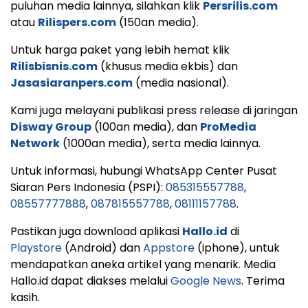
puluhan media lainnya, silahkan klik
Persrilis.com
atau
Rilispers.com
(150an media).
Untuk harga paket yang lebih hemat klik
Rilisbisnis.com
(khusus media ekbis) dan
Jasasiaranpers.com
(media nasional).
Kami juga melayani publikasi press release di jaringan
Disway Group
(100an media), dan
ProMedia
Network
(1000an media), serta media lainnya.
Untuk informasi, hubungi WhatsApp Center Pusat
Siaran Pers Indonesia (PSPI):
085315557788
,
08557777888
,
087815557788
,
08111157788
.
Pastikan juga download aplikasi
Hallo.id
di
Playstore
(Android) dan
Appstore
(iphone), untuk
mendapatkan aneka artikel yang menarik. Media
Hallo.id dapat diakses melalui
Google News
. Terima
kasih.