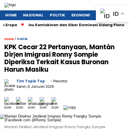
ID
HOME
NASIONAL
POLITIK
EKONOMI
MEGAPOLITAN
pa
Isu Kemiskinan dan Siber Dominasi Sidang Pleno KTT ASE
/
Home
Politik
KPK Cecar 22 Pertanyaan, Mantàn
Dìrǰen Imigrasi Ronny Sompie
Diperiksa Terkait Kasus Buronan
Harun Masiku
Tim Topik Top
- Pewarta
Senin, 6 Januari 2025
Mantan Direktur Jenderal Imigrasi Ronny Frangky Sompie.