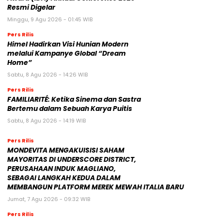
Resmi Digelar
Minggu, 9 Agu 2026 - 01:45 WIB
Pers Rilis
Himel Hadirkan Visi Hunian Modern
melalui Kampanye Global “Dream
Home”
Sabtu, 8 Agu 2026 - 14:26 WIB
Pers Rilis
FAMILIARITÉ: Ketika Sinema dan Sastra
Bertemu dalam Sebuah Karya Puitis
Sabtu, 8 Agu 2026 - 14:19 WIB
Pers Rilis
MONDEVITA MENGAKUISISI SAHAM
MAYORITAS DI UNDERSCORE DISTRICT,
PERUSAHAAN INDUK MAGLIANO,
SEBAGAI LANGKAH KEDUA DALAM
MEMBANGUN PLATFORM MEREK MEWAH ITALIA BARU
Jumat, 7 Agu 2026 - 09:32 WIB
Pers Rilis