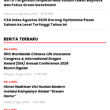
GoTo Targetkan Lonjakan Nilai Saham Lewat Buyback
dan Fokus Green Investment
Selasa, 12 Agustus 2025 - 19:44 WIB
CSA Index Agustus 2025 Dorong Optimisme Pasar
Saham ke Level Tertinggi Tahun Ini
BERITA TERBARU
Pers Rilis
16th Worldwide Chinese Life Insurance
Congress & International Dragon
Award (IDA) Annual Conference 2026
Resmi Digelar
Minggu, 9 Agu 2026 - 01:45 WIB
Pers Rilis
Himel Hadirkan Visi Hunian Modern
melalui Kampanye Global “Dream
Home”
Sabtu, 8 Agu 2026 - 14:26 WIB
Pers Rilis