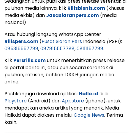
Sedangkan untuk publikasi press release serentak di
puluhan media lainnya, klik
Rilisbisnis.com
(khusus
media ekbis) dan
Jasasiaranpers.com
(media
nasional)
Atau hubungi langsung WhatsApp Center
Rilispers.com
(
Pusat Siaran Pers
Indonesia /PSPI):
085315557788
,
087815557788
,
08111157788
.
Klik
Persrilis.com
untuk menerbitkan press release
di portal berita ini, atau pun secara serentak di
puluhan, ratusan, bahkan 1.000+ jaringan media
online.
Pastikan juga download aplikasi
Hallo.id
di di
Playstore
(Android) dan
Appstore
(iphone), untuk
mendapatkan aneka artikel yang menarik. Media
Hallo.id dapat diakses melalui
Google News
. Terima
kasih.