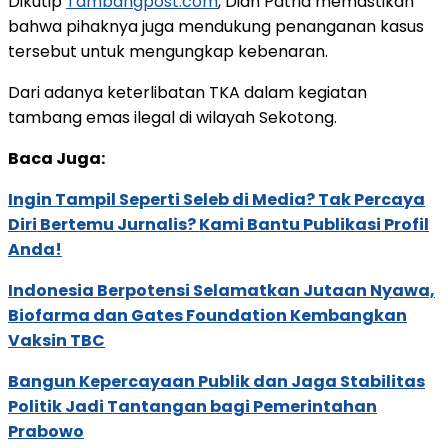
Dikutip
Tambangpost.com
, Dian Patria memastikan
bahwa pihaknya juga mendukung penanganan kasus
tersebut untuk mengungkap kebenaran.
Dari adanya keterlibatan TKA dalam kegiatan
tambang emas ilegal di wilayah Sekotong.
Baca Juga:
Ingin Tampil Seperti Seleb di Media? Tak Percaya
Diri Bertemu Jurnalis? Kami Bantu Publikasi Profil
Anda!
Indonesia Berpotensi Selamatkan Jutaan Nyawa,
Biofarma dan Gates Foundation Kembangkan
Vaksin TBC
Bangun Kepercayaan Publik dan Jaga Stabilitas
Politik Jadi Tantangan bagi Pemerintahan
Prabowo