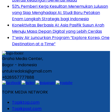
Literasi Keuangan Generasi Muda
53% Pemberi Kerja Kesulitan Menemukan Lulusan
yang Siap Menghadapi AI. Studi Baru Petakan
Enam Langkah Strategis bagi Indonesia
Konektivitas Berbasis AI: Asia Pasifik Susun Arah
Menuju Masa Depan Digital yang Lebih Cerdas
T’way Air Luncurkan Program “Explore Korea, One
Destination at a Time”
Graha Media Center,
Bogor - Indonesia
untukredaksi@gmail.com
+628557777888
TOPIK MEDIA NETWORK
Topiktop.com
Topikpost.com