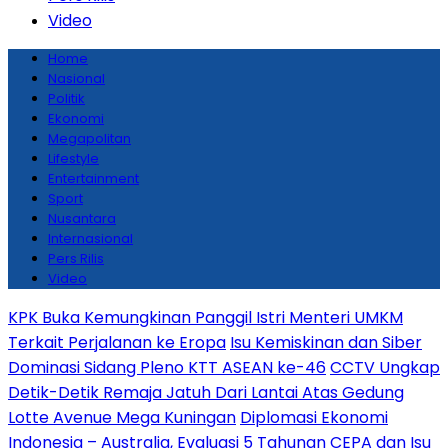
Video
Home
Nasional
Politik
Ekonomi
Megapolitan
Lifestyle
Entertainment
Sport
Nusantara
Internasional
Pers Rilis
Video
KPK Buka Kemungkinan Panggil Istri Menteri UMKM
Terkait Perjalanan ke Eropa
Isu Kemiskinan dan Siber
Dominasi Sidang Pleno KTT ASEAN ke-46
CCTV Ungkap
Detik-Detik Remaja Jatuh Dari Lantai Atas Gedung
Lotte Avenue Mega Kuningan
Diplomasi Ekonomi
Indonesia – Australia, Evaluasi 5 Tahunan CEPA dan Isu