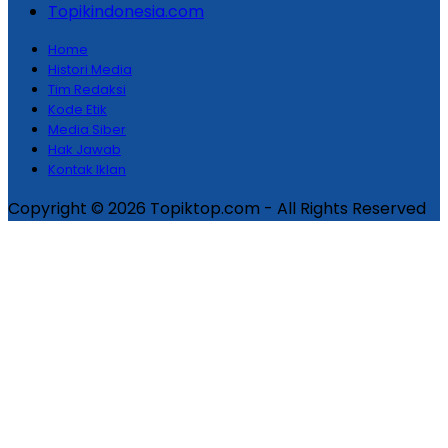
Topikindonesia.com
Home
Histori Media
Tim Redaksi
Kode Etik
Media Siber
Hak Jawab
Kontak Iklan
Copyright © 2026 Topiktop.com - All Rights Reserved