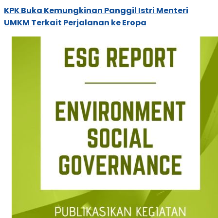
KPK Buka Kemungkinan Panggil Istri Menteri
UMKM Terkait Perjalanan ke Eropa