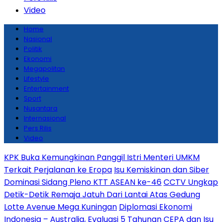
Video
Home
Nasional
Politik
Ekonomi
Megapolitan
Lifestyle
Entertainment
Sport
Nusantara
Internasional
Pers Rilis
Video
KPK Buka Kemungkinan Panggil Istri Menteri UMKM
Terkait Perjalanan ke Eropa
Isu Kemiskinan dan Siber
Dominasi Sidang Pleno KTT ASEAN ke-46
CCTV Ungkap
Detik-Detik Remaja Jatuh Dari Lantai Atas Gedung
Lotte Avenue Mega Kuningan
Diplomasi Ekonomi
Indonesia – Australia, Evaluasi 5 Tahunan CEPA dan Isu