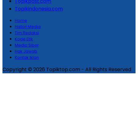
Topikpost.com
Topikindonesia.com
Home
Histori Media
Tim Redaksi
Kode Etik
Media Siber
Hak Jawab
Kontak Iklan
Copyright © 2026 Topiktop.com - All Rights Reserved