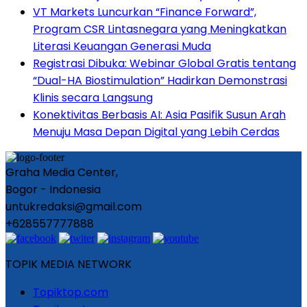
VT Markets Luncurkan “Finance Forward”,
Program CSR Lintasnegara yang Meningkatkan
Literasi Keuangan Generasi Muda
Registrasi Dibuka: Webinar Global Gratis tentang
“Dual-HA Biostimulation” Hadirkan Demonstrasi
Klinis secara Langsung
Konektivitas Berbasis AI: Asia Pasifik Susun Arah
Menuju Masa Depan Digital yang Lebih Cerdas
Graha Media Center,
Bogor - Indonesia
untukredaksi@gmail.com
+628557777888
TOPIK MEDIA NETWORK
Topiktop.com