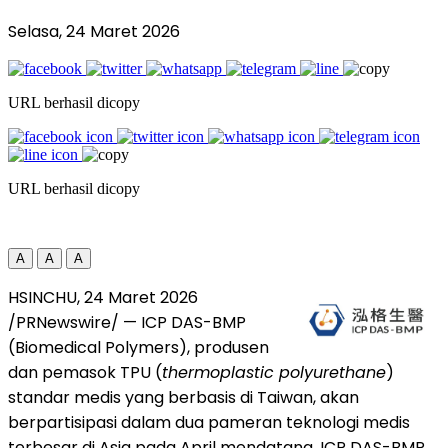
Selasa, 24 Maret 2026
URL berhasil dicopy
URL berhasil dicopy
A
A
A
HSINCHU
,
24 Maret 2026
/PRNewswire/ — ICP DAS-BMP
(Biomedical Polymers), produsen
dan pemasok TPU (
thermoplastic polyurethane
)
standar medis yang berbasis di Taiwan, akan
berpartisipasi dalam dua pameran teknologi medis
terbesar di Asia pada April mendatang. ICP DAS-BMP