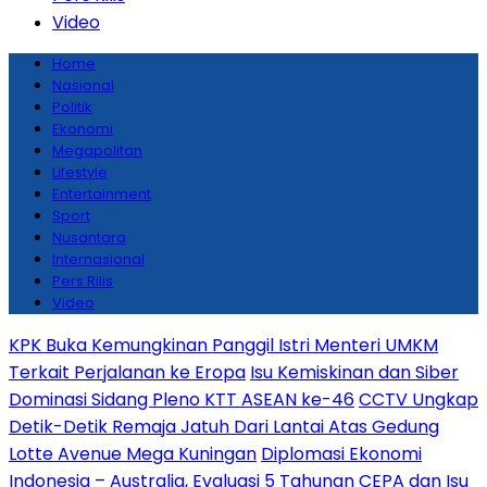
Video
Home
Nasional
Politik
Ekonomi
Megapolitan
Lifestyle
Entertainment
Sport
Nusantara
Internasional
Pers Rilis
Video
KPK Buka Kemungkinan Panggil Istri Menteri UMKM
Terkait Perjalanan ke Eropa
Isu Kemiskinan dan Siber
Dominasi Sidang Pleno KTT ASEAN ke-46
CCTV Ungkap
Detik-Detik Remaja Jatuh Dari Lantai Atas Gedung
Lotte Avenue Mega Kuningan
Diplomasi Ekonomi
Indonesia – Australia, Evaluasi 5 Tahunan CEPA dan Isu