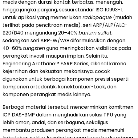
medis dengan durasi kontak terbatas, menengah,
hingga jangka panjang, sesuai standar ISO 10993-1.
Untuk aplikasi yang memerlukan
radiopaque
(mudah
terlihat pada pencitraan medis), seri ARP/ALP/ALC-
B20/B40 mengandung 20–40%
barium sulfat
,
sedangkan seri ARP-W/WG diformulasikan dengan
40–60%
tungsten
guna meningkatkan visibilitas pada
perangkat invasif maupun implan. Selain itu,
Engineering Arothane™ EARP Series, dikenal karena
kejernihan dan kekuatan mekanisnya, cocok
digunakan untuk berbagai komponen presisi seperti
komponen ortodontik, konektoriLuer-Lock, dan
komponen perangkat medis lainnya.
Berbagai material tersebut mencerminkan komitmen
ICP DAS-BMP dalam menghadirkan solusi TPU yang
lebih aman, andal, dan serbaguna, sekaligus
membantu produsen perangkat medis memenuhi
kebutuhan sektor kesehatan yang terus berkembang.