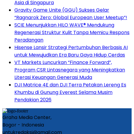
Asia di Singapura
Gravity Game Unite (GGU) Sukses Gelar
“Ragnarok Zero: Global European User Meetup”!
SCIE Menunjukkan HILO WAVE® Mendukung
Regenerasi Struktur Kulit Tanpa Memicu Respons
Peradangan
Hisense Lansir Strategi Pertumbuhan Berbasis AI
untuk Mewujudkan Era Baru Gaya Hidup Cerdas
VT Markets Luncurkan “Finance Forward”,
Program CSR Lintasnegara yang Meningkatkan
Literasi Keuangan Generasi Muda
DJI Matrice 4E dan DJI Terra Petakan Lereng Es
Khumbu di Gunung Everest Selama Musim
Pendakian 2026
Graha Media Center,
Bogor - Indonesia
untukredaksi@gmail.com