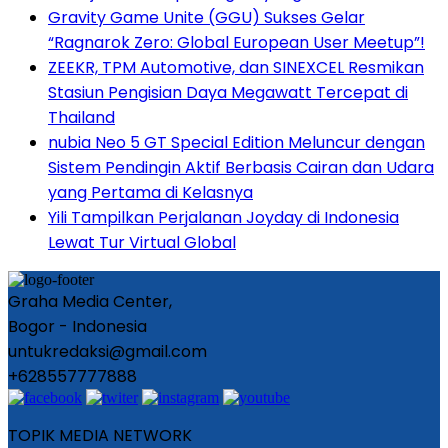
Gravity Game Unite (GGU) Sukses Gelar
“Ragnarok Zero: Global European User Meetup”!
ZEEKR, TPM Automotive, dan SINEXCEL Resmikan
Stasiun Pengisian Daya Megawatt Tercepat di
Thailand
nubia Neo 5 GT Special Edition Meluncur dengan
Sistem Pendingin Aktif Berbasis Cairan dan Udara
yang Pertama di Kelasnya
Yili Tampilkan Perjalanan Joyday di Indonesia
Lewat Tur Virtual Global
Graha Media Center,
Bogor - Indonesia
untukredaksi@gmail.com
+628557777888
TOPIK MEDIA NETWORK