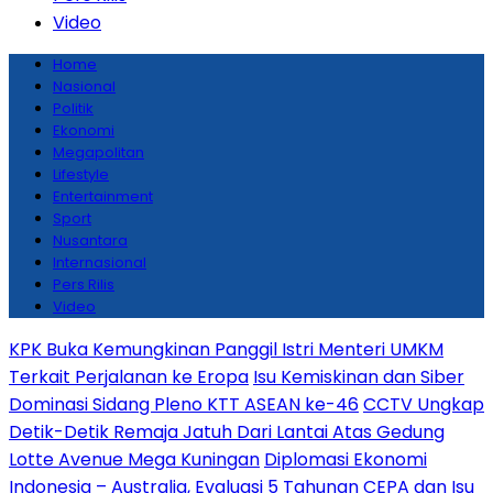
Video
Home
Nasional
Politik
Ekonomi
Megapolitan
Lifestyle
Entertainment
Sport
Nusantara
Internasional
Pers Rilis
Video
KPK Buka Kemungkinan Panggil Istri Menteri UMKM
Terkait Perjalanan ke Eropa
Isu Kemiskinan dan Siber
Dominasi Sidang Pleno KTT ASEAN ke-46
CCTV Ungkap
Detik-Detik Remaja Jatuh Dari Lantai Atas Gedung
Lotte Avenue Mega Kuningan
Diplomasi Ekonomi
Indonesia – Australia, Evaluasi 5 Tahunan CEPA dan Isu