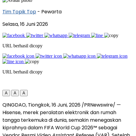
Tim Topik Top
- Pewarta
Selasa, 16 Juni 2026
URL berhasil dicopy
URL berhasil dicopy
A
A
A
QINGDAO, Tiongkok
,
16 Juni, 2026
/PRNewswire/ —
Hisense, merek peralatan elektronik dan rumah
tangga terkemuka di dunia, semakin menegaskan
kiprahnya dalam FIFA World Cup 2026™ sebagai
Vendor Resmi
Video Assistant Referee
(VAR). Setelah