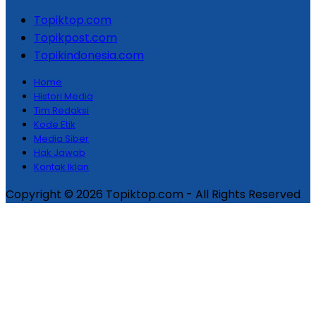
Topiktop.com
Topikpost.com
Topikindonesia.com
Home
Histori Media
Tim Redaksi
Kode Etik
Media Siber
Hak Jawab
Kontak Iklan
Copyright © 2026 Topiktop.com - All Rights Reserved