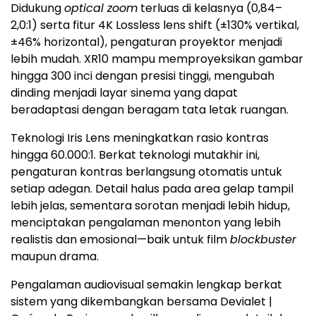
Didukung
optical zoom
terluas di kelasnya (0,84–
2,0:1) serta fitur 4K Lossless lens shift (±130% vertikal,
±46% horizontal), pengaturan proyektor menjadi
lebih mudah. XR10 mampu memproyeksikan gambar
hingga 300 inci dengan presisi tinggi, mengubah
dinding menjadi layar sinema yang dapat
beradaptasi dengan beragam tata letak ruangan.
Teknologi Iris Lens meningkatkan rasio kontras
hingga 60.000:1. Berkat teknologi mutakhir ini,
pengaturan kontras berlangsung otomatis untuk
setiap adegan. Detail halus pada area gelap tampil
lebih jelas, sementara sorotan menjadi lebih hidup,
menciptakan pengalaman menonton yang lebih
realistis dan emosional—baik untuk film
blockbuster
maupun drama.
Pengalaman audiovisual semakin lengkap berkat
sistem yang dikembangkan bersama Devialet |