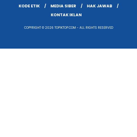
KODE ETIK
MEDIA SIBER
HAK JAWAB
KONTAK IKLAN
COPYRIGHT © 2026 TOPIKTOP.COM - ALL RIGHTS RESERVED