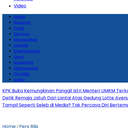
Video
Home
Nasional
Politik
Ekonomi
Megapolitan
Lifestyle
Entertainment
Sport
Nusantara
Internasional
Pers Rilis
Video
KPK Buka Kemungkinan Panggil Istri Menteri UMKM Terka
Detik Remaja Jatuh Dari Lantai Atas Gedung Lotte Ave
Tampil Seperti Seleb di Media? Tak Percaya Diri Bertemu 
Home
Pers Rilis
/