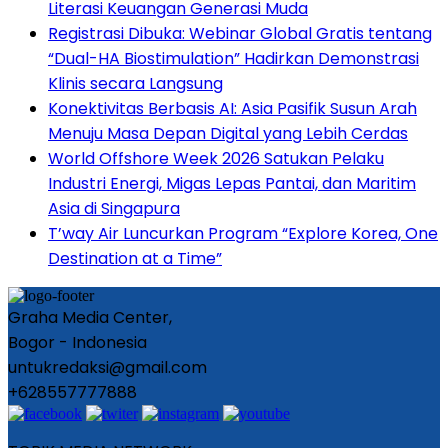
Literasi Keuangan Generasi Muda
Registrasi Dibuka: Webinar Global Gratis tentang
“Dual-HA Biostimulation” Hadirkan Demonstrasi
Klinis secara Langsung
Konektivitas Berbasis AI: Asia Pasifik Susun Arah
Menuju Masa Depan Digital yang Lebih Cerdas
World Offshore Week 2026 Satukan Pelaku
Industri Energi, Migas Lepas Pantai, dan Maritim
Asia di Singapura
T’way Air Luncurkan Program “Explore Korea, One
Destination at a Time”
Graha Media Center,
Bogor - Indonesia
untukredaksi@gmail.com
+628557777888