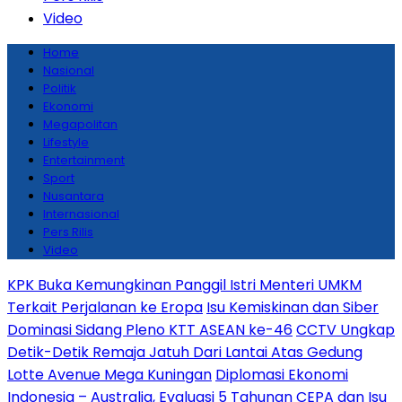
Video
Home
Nasional
Politik
Ekonomi
Megapolitan
Lifestyle
Entertainment
Sport
Nusantara
Internasional
Pers Rilis
Video
KPK Buka Kemungkinan Panggil Istri Menteri UMKM
Terkait Perjalanan ke Eropa
Isu Kemiskinan dan Siber
Dominasi Sidang Pleno KTT ASEAN ke-46
CCTV Ungkap
Detik-Detik Remaja Jatuh Dari Lantai Atas Gedung
Lotte Avenue Mega Kuningan
Diplomasi Ekonomi
Indonesia – Australia, Evaluasi 5 Tahunan CEPA dan Isu