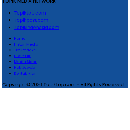
TOPIK MEDIA NETWORK
Topiktop.com
Topikpost.com
Topikindonesia.com
Home
Histori Media
Tim Redaksi
Kode Etik
Media Siber
Hak Jawab
Kontak Iklan
Copyright © 2026 Topiktop.com - All Rights Reserved