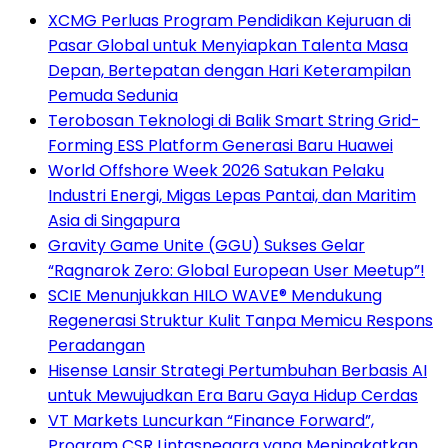
XCMG Perluas Program Pendidikan Kejuruan di
Pasar Global untuk Menyiapkan Talenta Masa
Depan, Bertepatan dengan Hari Keterampilan
Pemuda Sedunia
Terobosan Teknologi di Balik Smart String Grid-
Forming ESS Platform Generasi Baru Huawei
World Offshore Week 2026 Satukan Pelaku
Industri Energi, Migas Lepas Pantai, dan Maritim
Asia di Singapura
Gravity Game Unite (GGU) Sukses Gelar
“Ragnarok Zero: Global European User Meetup”!
SCIE Menunjukkan HILO WAVE® Mendukung
Regenerasi Struktur Kulit Tanpa Memicu Respons
Peradangan
Hisense Lansir Strategi Pertumbuhan Berbasis AI
untuk Mewujudkan Era Baru Gaya Hidup Cerdas
VT Markets Luncurkan “Finance Forward”,
Program CSR Lintasnegara yang Meningkatkan