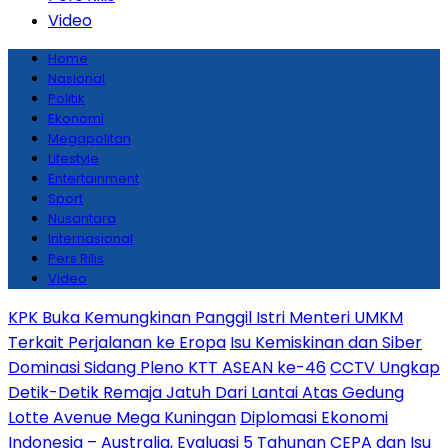
Video
Home
Nasional
Politik
Ekonomi
Megapolitan
Lifestyle
Entertainment
Sport
Nusantara
Internasional
Pers Rilis
Video
KPK Buka Kemungkinan Panggil Istri Menteri UMKM
Terkait Perjalanan ke Eropa
Isu Kemiskinan dan Siber
Dominasi Sidang Pleno KTT ASEAN ke-46
CCTV Ungkap
Detik-Detik Remaja Jatuh Dari Lantai Atas Gedung
Lotte Avenue Mega Kuningan
Diplomasi Ekonomi
Indonesia – Australia, Evaluasi 5 Tahunan CEPA dan Isu