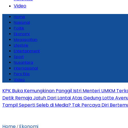
Video
Home
Nasional
Politik
Ekonomi
Megapolitan
Lifestyle
Entertainment
Sport
Nusantara
Internasional
Pers Rilis
Video
KPK Buka Kemungkinan Panggil Istri Menteri UMKM Terka
Detik Remaja Jatuh Dari Lantai Atas Gedung Lotte Ave
Tampil Seperti Seleb di Media? Tak Percaya Diri Bertemu 
Home
Ekonomi
/