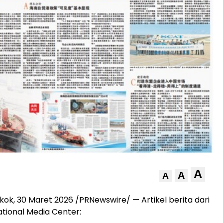
A
A
A
gkok
,
30 Maret 2026
/PRNewswire/ — Artikel berita dari
ational Media Center: