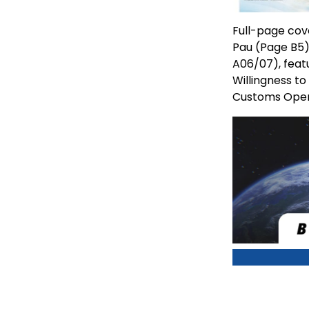
Full-page cov
Pau (Page B5)
A06/07), feat
Willingness to
Customs Oper