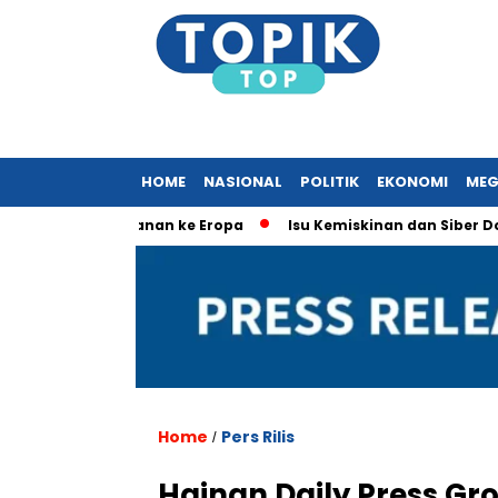
HOME
NASIONAL
POLITIK
EKONOMI
MEG
t Perjalanan ke Eropa
Isu Kemiskinan dan Siber Dominasi S
Home
Pers Rilis
/
Hainan Daily Press Gr