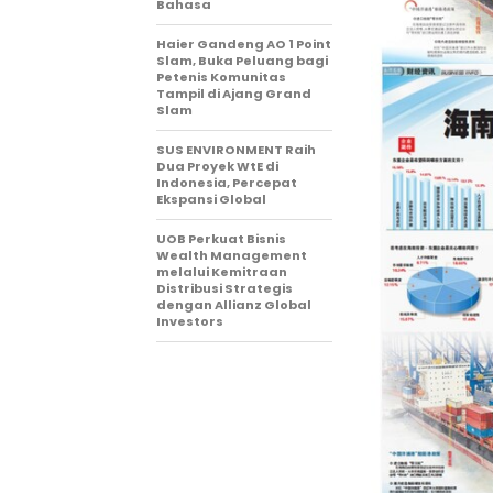
Bahasa
Haier Gandeng AO 1 Point
Slam, Buka Peluang bagi
Petenis Komunitas
Tampil di Ajang Grand
Slam
SUS ENVIRONMENT Raih
Dua Proyek WtE di
Indonesia, Percepat
Ekspansi Global
UOB Perkuat Bisnis
Wealth Management
melalui Kemitraan
Distribusi Strategis
dengan Allianz Global
Investors