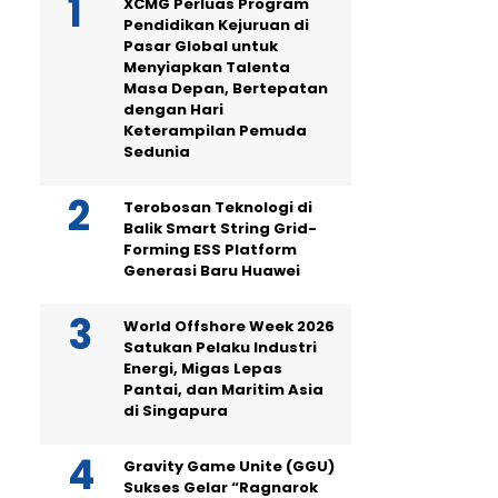
XCMG Perluas Program
Pendidikan Kejuruan di
Pasar Global untuk
Menyiapkan Talenta
Masa Depan, Bertepatan
dengan Hari
Keterampilan Pemuda
Sedunia
Terobosan Teknologi di
Balik Smart String Grid-
Forming ESS Platform
Generasi Baru Huawei
World Offshore Week 2026
Satukan Pelaku Industri
Energi, Migas Lepas
Pantai, dan Maritim Asia
di Singapura
Gravity Game Unite (GGU)
Sukses Gelar “Ragnarok