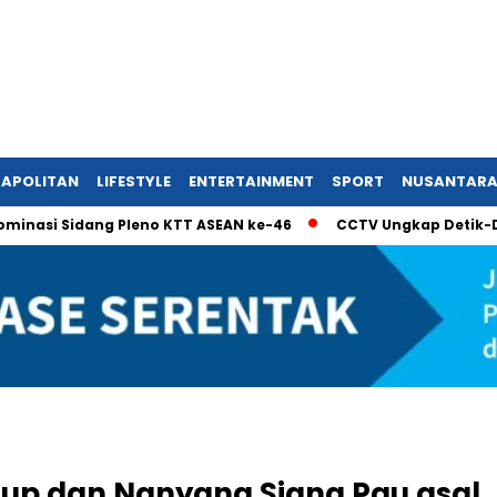
APOLITAN
LIFESTYLE
ENTERTAINMENT
SPORT
NUSANTAR
idang Pleno KTT ASEAN ke-46
CCTV Ungkap Detik-Detik Remaj
oup dan Nanyang Siang Pau asal