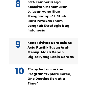
53% Pemberi Kerja
Kesulitan Menemukan
Lulusan yang Siap
Menghadapi AI. Studi
Baru Petakan Enam
Langkah Strategis bagi
Indonesia
Konektivitas Berbasis AI:
Asia Pasifik Susun Arah
Menuju Masa Depan
Digital yang Lebih Cerdas
T’way Air Luncurkan
Program “Explore Korea,
One Destination at a
Time”