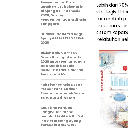
Penyimpanan Data
Lebih dari 70
untuk Seluruh Skenario
di Ajang DTI Indonesia
strategis Hai
2026, Dukung
merambah pasa
Pengembangan AI di Asia
Tenggara
bersama yang 
sistem kepabe
Huawei Jadi Mitra bagi
Ajang GSMA M360 ASEAN
Pelabuhan Beb
2026
Cision Raih MarTech
Breakthrough Awards
2026 untuk Pemantauan
dan Analisis Media
Sosial, Distribusi Siaran
Pers, dan AEO
Fair Finance Asia Desak
Perbankan Hentikan
Pendanaan untuk Sektor
Batu Bara di ASEAN
Shueisha Perluas
Jangkauan Global
melalui MANGA MILLION,
Platform Manga yang
Tersedia dalam 100