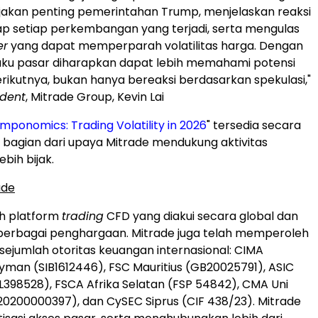
jakan penting pemerintahan Trump, menjelaskan reaksi
p setiap perkembangan yang terjadi, serta mengulas
er
yang dapat memperparah volatilitas harga. Dengan
aku pasar diharapkan dapat lebih memahami potensi
ikutnya, bukan hanya bereaksi berdasarkan spekulasi,"
ident
, Mitrade Group, Kevin Lai
ponomics: Trading Volatility in 2026
" tersedia secara
i bagian dari upaya Mitrade mendukung aktivitas
ebih bijak.
ade
ah platform
trading
CFD yang diakui secara global dan
berbagai penghargaan. Mitrade juga telah memperoleh
i sejumlah otoritas keuangan internasional: CIMA
man (SIB1612446), FSC Mauritius (GB20025791), ASIC
SL398528), FSCA Afrika Selatan (FSP 54842), CMA Uni
20200000397), dan CySEC Siprus (CIF 438/23). Mitrade