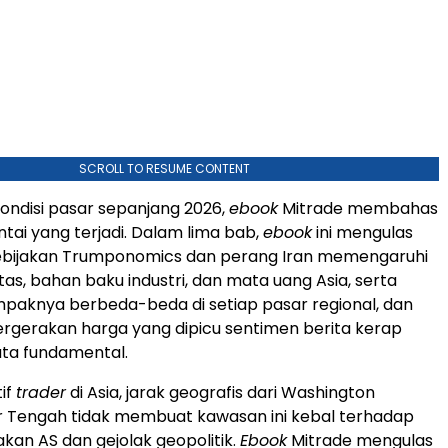
SCROLL TO RESUME CONTENT
ndisi pasar sepanjang 2026,
ebook
Mitrade membahas
ai yang terjadi. Dalam lima bab,
ebook
ini mengulas
bijakan Trumponomics dan perang Iran memengaruhi
as, bahan baku industri, dan mata uang Asia, serta
aknya berbeda-beda di setiap pasar regional, dan
rgerakan harga yang dipicu sentimen berita kerap
ta fundamental.
tif
trader
di Asia, jarak geografis dari Washington
 Tengah tidak membuat kawasan ini kebal terhadap
kan AS dan gejolak geopolitik.
Ebook
Mitrade mengulas