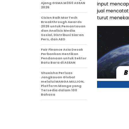
Ajang GSMA M360 ASEAN
input mencapa
2026
jual mencatat
turut menekan
Cision Raih MarTech
Breakthrough Awards
2026 untuk Pemantauan
dan Analisis Media
Sosial, Distribusi Siaran
Pers, dan AEO
Fair Finance Asia Desak
Perbankan Hentikan
Pendanaan untuk Sektor
Batu Bara di ASEAN
Shueisha Perluas
Jangkauan Global
melalui MANGA MILLION,
Platform Manga yang
Tersedia dalam 100
Bahasa