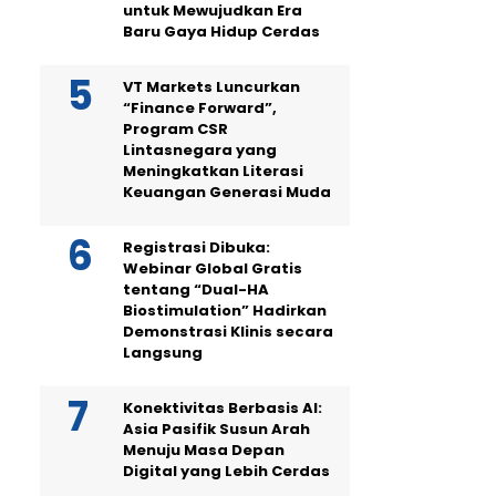
untuk Mewujudkan Era
Baru Gaya Hidup Cerdas
VT Markets Luncurkan
“Finance Forward”,
Program CSR
Lintasnegara yang
Meningkatkan Literasi
Keuangan Generasi Muda
Registrasi Dibuka:
Webinar Global Gratis
tentang “Dual-HA
Biostimulation” Hadirkan
Demonstrasi Klinis secara
Langsung
Konektivitas Berbasis AI:
Asia Pasifik Susun Arah
Menuju Masa Depan
Digital yang Lebih Cerdas