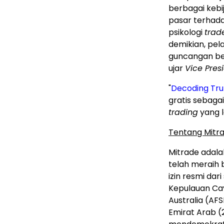
berbagai kebi
pasar terhada
psikologi
trad
demikian, pel
guncangan ber
ujar
Vice Pres
"
Decoding Trum
gratis sebaga
trading
yang l
Tentang Mitr
Mitrade adal
telah meraih 
izin resmi dar
Kepulauan Cay
Australia (AF
Emirat Arab (