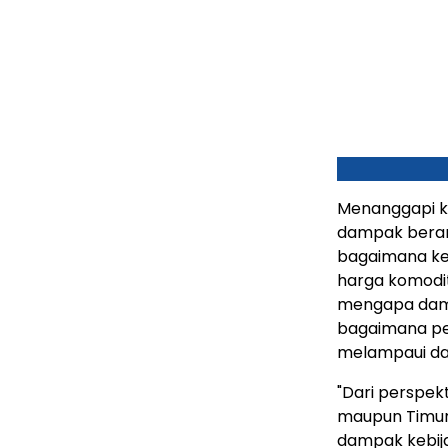
Menanggapi ko
dampak berant
bagaimana ke
harga komodit
mengapa damp
bagaimana pe
melampaui da
"Dari perspek
maupun Timur
dampak kebija