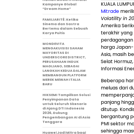
KUALA LUMPUR,
Kampanye Global
“Dream Home”
Mitrade
meril
Volatility in 2
FAMILIARITÉ: Ketika
Sinema dan Sastra
Amerika Serik
Bertemu dalam Sebuah
terakhir yan
Karya Puitis
perdagangan t
MONDEVITA
harga Japan-K
MENGAKUISISI SAHAM
MAYORITAS DI
Asia, masih b
UNDERSCORE DISTRICT,
Selat Hormuz,
PERUSAHAAN INDUK
MAGLIANO, SEBAGAI
Informasi Ener
LANGKAH KEDUA DALAM
MEMBANGUN PLATFORM
MEREK MEWAH ITALIA
Beberapa hari
BARU
meluas dari d
memperpanja
HIKSEMI Tampilkan Solusi
Penyimpanan Data
panjang hingg
untuk Seluruh Skenario
di Ajang DTI Indonesia
ditutup. Kond
2026, Dukung
bergantung pa
Pengembangan AI di Asia
Tenggara
PMI sektor ma
sehingga masu
Huawei Jadi Mitra bagi