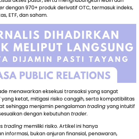
asi akses pasar, serta menghubungkan lebih dari
er
dengan 970+ produk derivatif OTC, termasuk indeks,
tas, ETF, dan saham.
ade menawarkan eksekusi transaksi yang sangat
d
yang ketat, mitigasi risiko canggih, serta kompatibilitas
kat sehingga menjamin pengalaman
trading
yang intuitif
sesuaikan dengan kebutuhan
trader
.
as
trading
memiliki risiko. Artikel ini hanya
informasi, bukan anjuran finansial, penawaran,