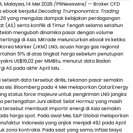
 Malaysia, 14 Mei 2026 /PRNewswire/ — Broker CFD
is
ebook
berjudul
Decoding Trumponomics: Trading
026
yang mengulas dampak kebijakan perdagangan
at (AS) serta konflik di Timur Tengah selama setahun
g telah mengubah dinamika pasar dengan volume
ertinggi di Asia. Mitrade meluncurkan
ebook
ini ketika
orea Marker (JKM) LNG, acuan harga gas regional
ertahan 51% di atas tingkat harga sebelum penutupan
 yakni US$16,02 per MMBtu, menurut data Badan
gi AS pada akhir April lalu.
 setelah data tersebut dirilis, tekanan pasar semakin
ua sisi. Bloomberg pada 4 Mei melaporkan QatarEnergy
ng status
force majeure
untuk pengiriman LNG jangka
a pertengahan Juni akibat Selat Hormuz yang masih
isi tersebut membuat importir energi di Asia semakin
da harga spot. Pada awal Mei, S&P Global melaporkan
nufaktur Indonesia yang anjlok menjadi 49,1 pada April
k zona kontraksi. Pada saat yang sama, inflasi biaya