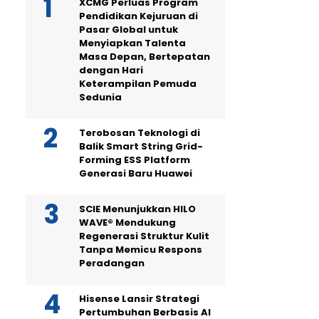
XCMG Perluas Program
Pendidikan Kejuruan di
Pasar Global untuk
Menyiapkan Talenta
Masa Depan, Bertepatan
dengan Hari
Keterampilan Pemuda
Sedunia
Terobosan Teknologi di
Balik Smart String Grid-
Forming ESS Platform
Generasi Baru Huawei
SCIE Menunjukkan HILO
WAVE® Mendukung
Regenerasi Struktur Kulit
Tanpa Memicu Respons
Peradangan
Hisense Lansir Strategi
Pertumbuhan Berbasis AI