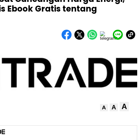
is Ebook Gratis tentang
A
A
A