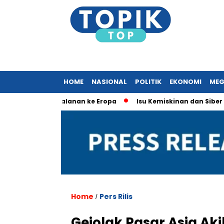
HOME
NASIONAL
POLITIK
EKONOMI
MEG
rkait Perjalanan ke Eropa
Isu Kemiskinan dan Siber Domina
Home
Pers Rilis
/
Gejolak Pasar Asia Ak