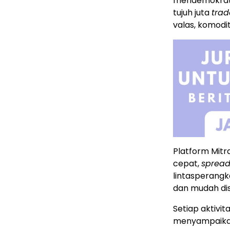
mendemokratis
tujuh juta
trad
valas, komodi
Platform Mitr
cepat,
sprea
lintasperang
dan mudah di
Setiap aktivit
menyampaikan 