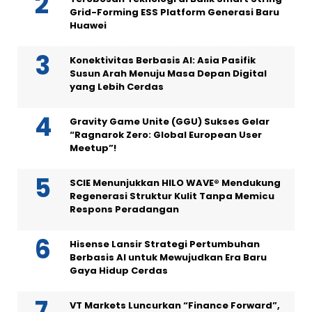
Grid-Forming ESS Platform Generasi Baru
Huawei
Konektivitas Berbasis AI: Asia Pasifik
Susun Arah Menuju Masa Depan Digital
yang Lebih Cerdas
Gravity Game Unite (GGU) Sukses Gelar
“Ragnarok Zero: Global European User
Meetup”!
SCIE Menunjukkan HILO WAVE® Mendukung
Regenerasi Struktur Kulit Tanpa Memicu
Respons Peradangan
Hisense Lansir Strategi Pertumbuhan
Berbasis AI untuk Mewujudkan Era Baru
Gaya Hidup Cerdas
VT Markets Luncurkan “Finance Forward”,